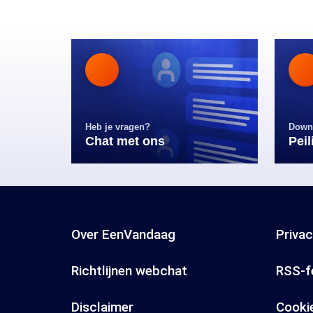
Heb je vragen?
Down
Chat met ons
Pei
Over EenVandaag
Priva
Richtlijnen webchat
RSS-f
Disclaimer
Cooki