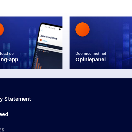
load de
Doe mee met het
ling-app
Opiniepanel
cy Statement
eed
es