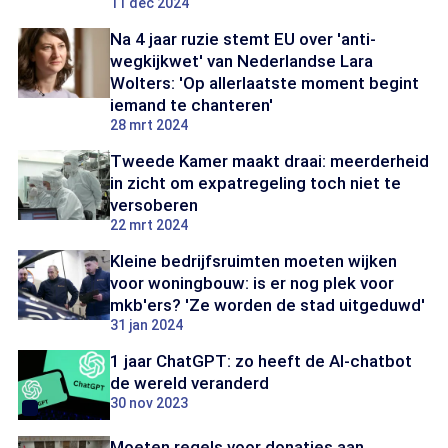
11 dec 2024
Na 4 jaar ruzie stemt EU over 'anti-
wegkijkwet' van Nederlandse Lara
Wolters: 'Op allerlaatste moment begint
iemand te chanteren'
28 mrt 2024
Tweede Kamer maakt draai: meerderheid
in zicht om expatregeling toch niet te
versoberen
22 mrt 2024
Kleine bedrijfsruimten moeten wijken
voor woningbouw: is er nog plek voor
mkb'ers? 'Ze worden de stad uitgeduwd'
31 jan 2024
1 jaar ChatGPT: zo heeft de AI-chatbot
de wereld veranderd
30 nov 2023
Moeten regels voor donaties aan