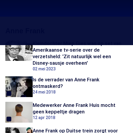
Anne Frank
Kleindochter Miep Gies was op set van
Amerikaanse tv-serie over de
verzetsheld: 'Zit natuurlijk wel een
Disney-sausje overheen'
02 mei 2023
Is de verrader van Anne Frank
ontmaskerd?
24 mei 2018
Medewerker Anne Frank Huis mocht
geen keppeltje dragen
12 apr 2018
Anne Frank op Duitse trein zorgt voor