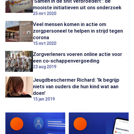
'Samen in de shit verbroedert': de
mooiste initiatieven uit ons onderzoek
25 mrt 2020
Veel mensen komen in actie om
zorgpersoneel te helpen in strijd tegen
corona
15 mrt 2020
Zorgverleners voeren online actie voor
een co-schappenvergoeding
23 aug 2019
Jeugdbeschermer Richard: 'Ik begrijp
niets van ouders die hun kind wat aan
doen'
15 jan 2019