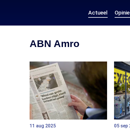
Actueel
Opini
ABN Amro
11 aug 2025
05 sep