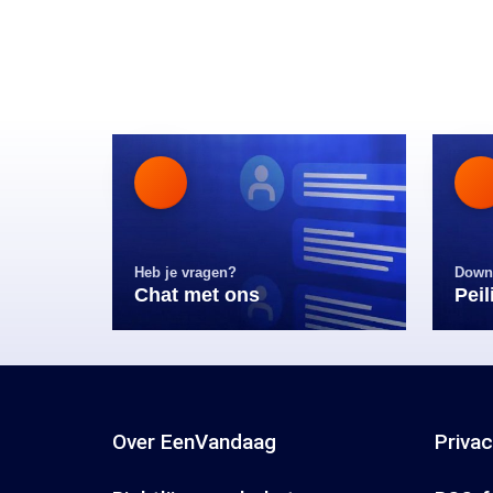
Heb je vragen?
Down
Chat met ons
Pei
Over EenVandaag
Priva