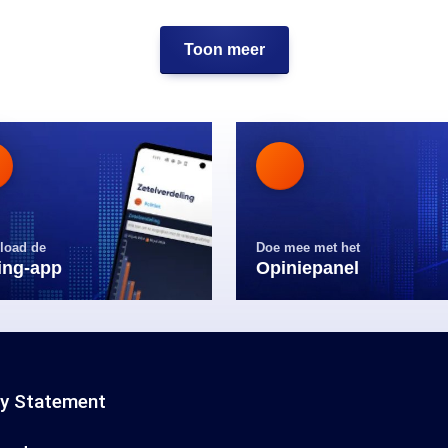
Toon meer
load de
Doe mee met het
ling-app
Opiniepanel
cy Statement