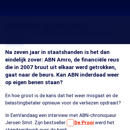
ABN Amro naar de beurs
09 nov 2015, 18:29
Guido Vermeulen
Joyce Boverhuis
Delen
Na zeven jaar in staatshanden is het dan
eindelijk zover: ABN Amro, de financiële reus
die in 2007 bruut uit elkaar werd getrokken,
gaat naar de beurs. Kan ABN inderdaad weer
op eigen benen staan?
En hoe groot is de kans dat het weer misgaat en de
belastingbetaler opnieuw voor de verliezen opdraait?
In EenVandaag een interview met ABN-chroniqueur
Jeroen Smit. Zijn bestseller
De Prooi
werd het
standaardwerk over de bank.