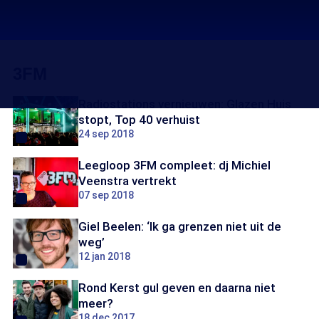
3FM
Radiostations vernieuwen: Glazen Huis
stopt, Top 40 verhuist
24 sep 2018
Leegloop 3FM compleet: dj Michiel
Veenstra vertrekt
07 sep 2018
Giel Beelen: ‘Ik ga grenzen niet uit de
weg’
12 jan 2018
Rond Kerst gul geven en daarna niet
meer?
18 dec 2017