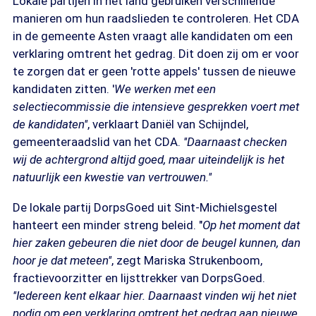
Lokale partijen in het land gebruiken verschillende
manieren om hun raadslieden te controleren. Het CDA
in de gemeente Asten vraagt alle kandidaten om een
verklaring omtrent het gedrag. Dit doen zij om er voor
te zorgen dat er geen 'rotte appels' tussen de nieuwe
kandidaten zitten. '
We werken met een
selectiecommissie die intensieve gesprekken voert met
de kandidaten''
, verklaart Daniël van Schijndel,
gemeenteraadslid van het CDA.
''Daarnaast checken
wij de achtergrond altijd goed, maar uiteindelijk is het
natuurlijk een kwestie van vertrouwen.''
De lokale partij DorpsGoed uit Sint-Michielsgestel
hanteert een minder streng beleid. "
Op het moment dat
hier zaken gebeuren die niet door de beugel kunnen, dan
hoor je dat meteen''
, zegt Mariska Strukenboom,
fractievoorzitter en lijsttrekker van DorpsGoed.
''Iedereen kent elkaar hier. Daarnaast vinden wij het niet
nodig om een verklaring omtrent het gedrag aan nieuwe