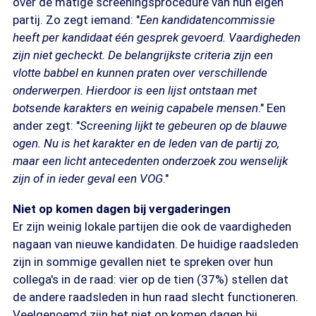
over de matige screeningsprocedure van hun eigen
partij. Zo zegt iemand: "
Een kandidatencommissie
heeft per kandidaat één gesprek gevoerd. Vaardigheden
zijn niet gecheckt. De belangrijkste criteria zijn een
vlotte babbel en kunnen praten over verschillende
onderwerpen. Hierdoor is een lijst ontstaan met
botsende karakters en weinig capabele mensen
." Een
ander zegt: "
Screening lijkt te gebeuren op de blauwe
ogen. Nu is het karakter en de leden van de partij zo,
maar een licht antecedenten onderzoek zou wenselijk
zijn of in ieder geval een VOG
."
Niet op komen dagen bij vergaderingen
Er zijn weinig lokale partijen die ook de vaardigheden
nagaan van nieuwe kandidaten. De huidige raadsleden
zijn in sommige gevallen niet te spreken over hun
collega's in de raad: vier op de tien (37%) stellen dat
de andere raadsleden in hun raad slecht functioneren.
Veelgenoemd zijn het niet op komen dagen bij