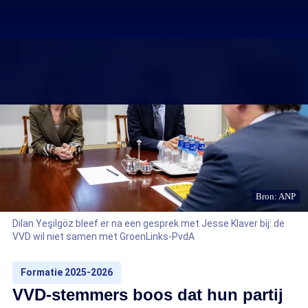
Bron: ANP
Dilan Yeşilgöz bleef er na een gesprek met Jesse Klaver bij: de
VVD wil niet samen met GroenLinks-PvdA
Formatie 2025-2026
VVD-stemmers boos dat hun partij