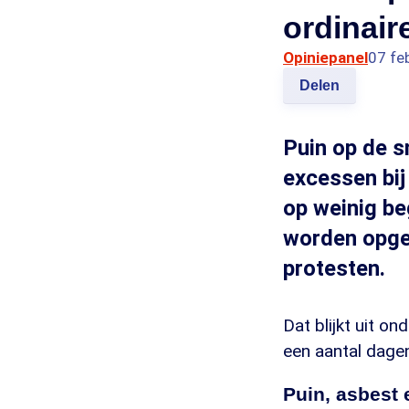
ordinair
Opiniepanel
07 fe
Delen
Puin op de 
excessen bi
op weinig be
worden opge
protesten.
Dat blijkt uit 
een aantal dage
Puin, asbest 