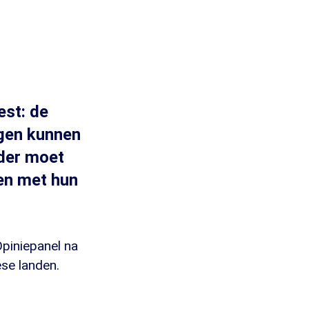
est: de
agen kunnen
rder moet
en met hun
Opiniepanel na
se landen.