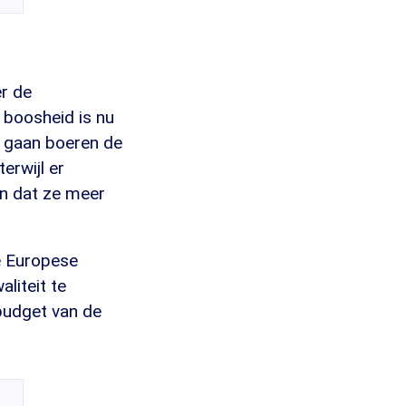
er de
e boosheid is nu
n gaan boeren de
erwijl er
n dat ze meer
e Europese
liteit te
budget van de