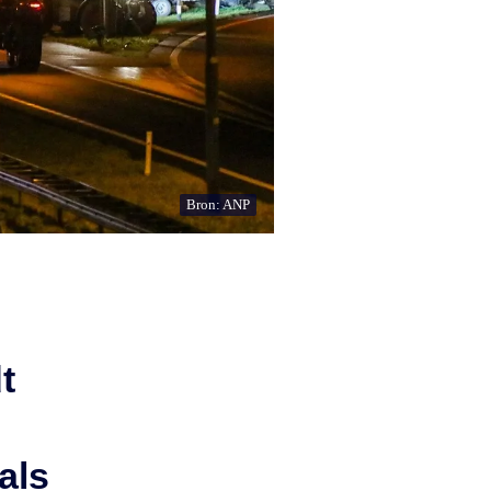
Bron: ANP
t
als