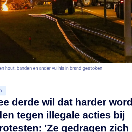
 hout, banden en ander vuilnis in brand gestoken
n
e derde wil dat harder word
en tegen illegale acties bij
otesten: 'Ze gedragen zich 