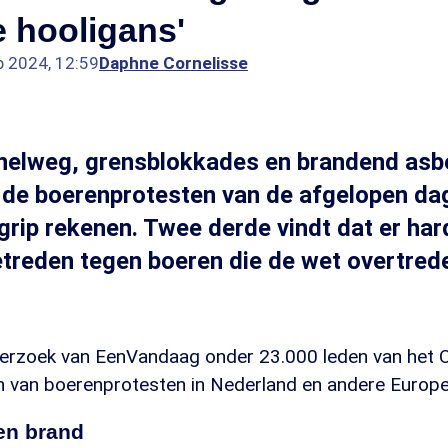
e hooligans'
b 2024, 12:59
Daphne Cornelisse
snelweg, grensblokkades en brandend asb
j de boerenprotesten van de afgelopen d
grip rekenen. Twee derde vindt dat er ha
treden tegen boeren die de wet overtred
onderzoek van EenVandaag onder 23.000 leden van het 
n van boerenprotesten in Nederland en andere Europe
en brand