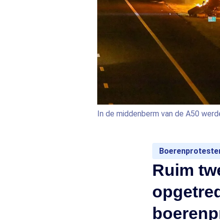
In de middenberm van de A50 werden
Boerenproteste
Ruim twe
opgetred
boerenpr