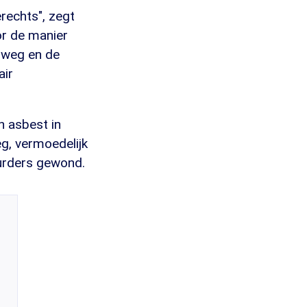
rechts", zegt
or de manier
elweg en de
air
n asbest in
g, vermoedelijk
uurders gewond.