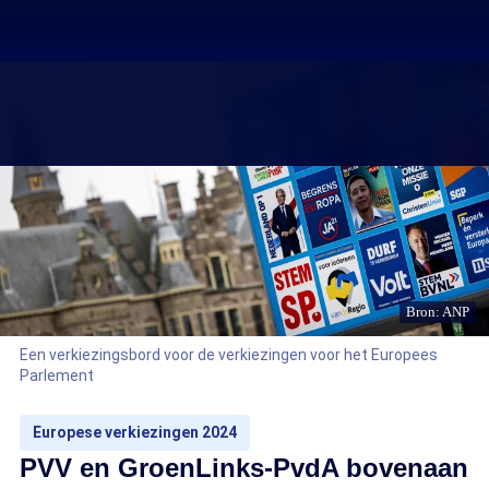
Bron: ANP
Een verkiezingsbord voor de verkiezingen voor het Europees
Parlement
Europese verkiezingen 2024
PVV en GroenLinks-PvdA bovenaan