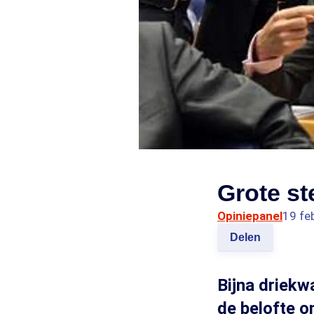
Grote s
Opiniepanel
19 fe
Delen
Bijna driekw
de belofte o