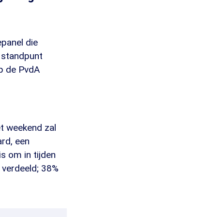
epanel die
n standpunt
op de PvdA
et weekend zal
ard, een
s om in tijden
n verdeeld; 38%