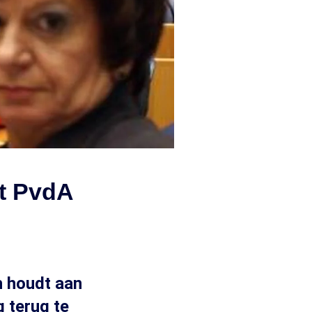
t PvdA
h houdt aan
g terug te