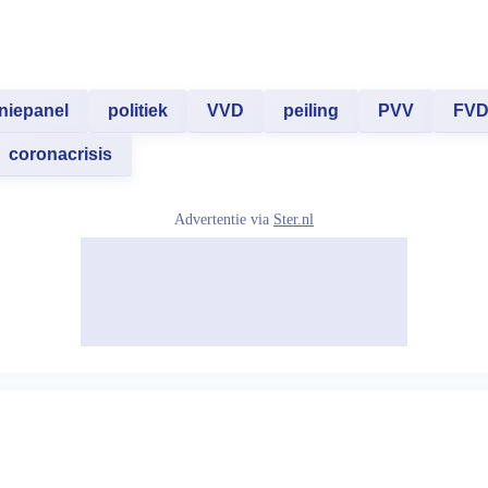
niepanel
politiek
VVD
peiling
PVV
FV
coronacrisis
Advertentie via
Ster.nl