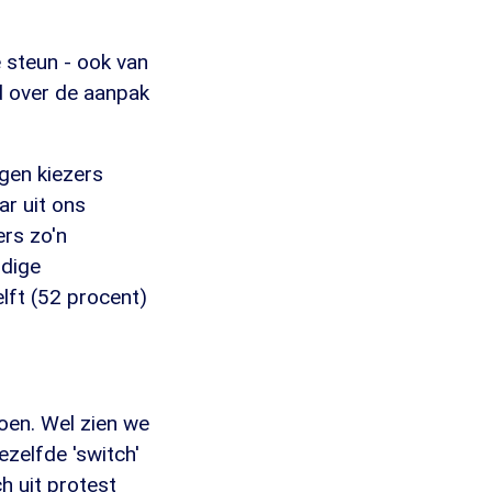
 steun - ook van
 over de aanpak
gen kiezers
r uit ons
ers zo'n
idige
lft (52 procent)
doen. Wel zien we
ezelfde 'switch'
h uit protest