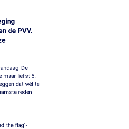
eging
en de PVV.
ze
 vandaag. De
 maar liefst 5.
eggen dat wél te
naamste reden
nd the flag'-