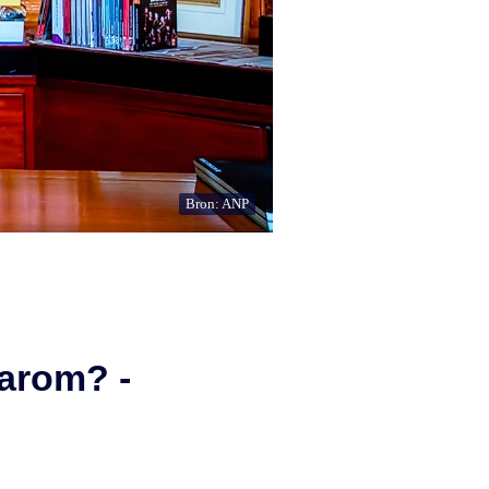
Bron: ANP
arom? -