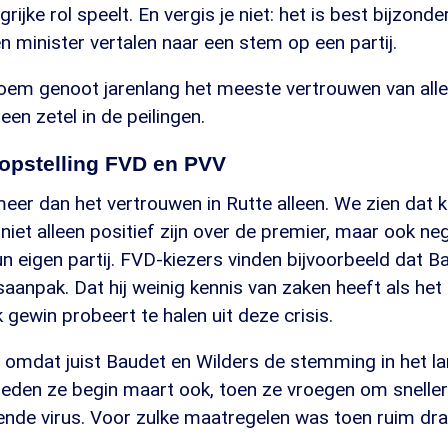
rijke rol speelt. En vergis je niet: het is best bijzon
n minister vertalen naar een stem op een partij.
loem genoot jarenlang het meeste vertrouwen van alle
en zetel in de peilingen.
 opstelling FVD en PVV
eer dan het vertrouwen in Rutte alleen. We zien dat k
niet alleen positief zijn over de premier, maar ook ne
un eigen partij. FVD-kiezers vinden bijvoorbeeld dat Ba
saanpak. Dat hij weinig kennis van zaken heeft als he
ek gewin probeert te halen uit deze crisis.
, omdat juist Baudet en Wilders de stemming in het l
deden ze begin maart ook, toen ze vroegen om snelle
ende virus. Voor zulke maatregelen was toen ruim dra