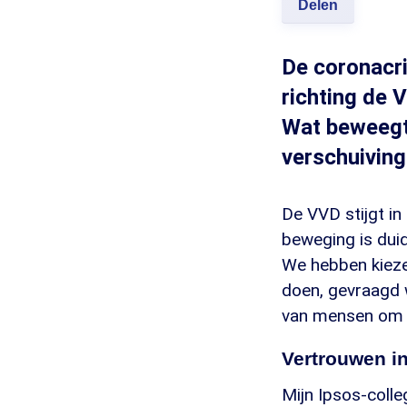
Delen
De coronacri
richting de 
Wat beweegt 
verschuiving
De VVD stijgt in
beweging is duid
We hebben kieze
doen, gevraagd 
van mensen om o
Vertrouwen in
Mijn Ipsos-coll