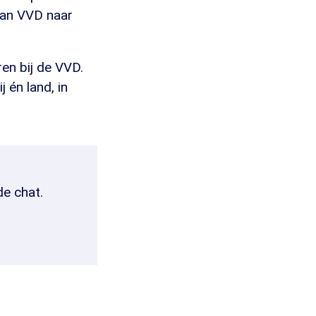
 van VVD naar
ren bij de VVD.
 én land, in
de chat.