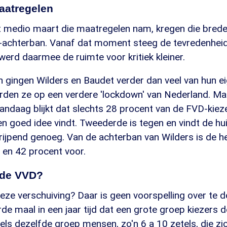
aatregelen
t medio maart die maatregelen nam, kregen die brede
achterban. Vanaf dat moment steeg de tevredenheid
 werd daarmee de ruimte voor kritiek kleiner.
 gingen Wilders en Baudet verder dan veel van hun ei
rden ze op een verdere 'lockdown' van Nederland. Maa
andaag blijkt dat slechts 28 procent van de FVD-kiez
n goed idee vindt. Tweederde is tegen en vindt de hu
ijpend genoeg. Van de achterban van Wilders is de he
 en 42 procent voor.
j de VVD?
deze verschuiving? Daar is geen voorspelling over te 
rde maal in een jaar tijd dat een grote groep kiezers d
els dezelfde groep mensen, zo'n 6 a 10 zetels, die zic