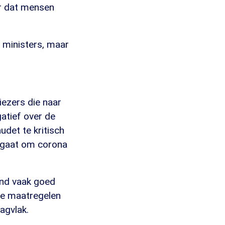
der dat mensen
 ministers, maar
iezers die naar
gatief over de
udet te kritisch
t gaat om corona
and vaak goed
re maatregelen
agvlak.