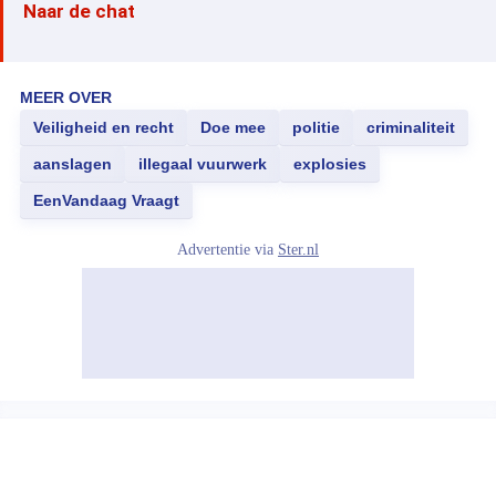
Naar de chat
MEER OVER
Veiligheid en recht
Doe mee
politie
criminaliteit
aanslagen
illegaal vuurwerk
explosies
EenVandaag Vraagt
Advertentie via
Ster.nl