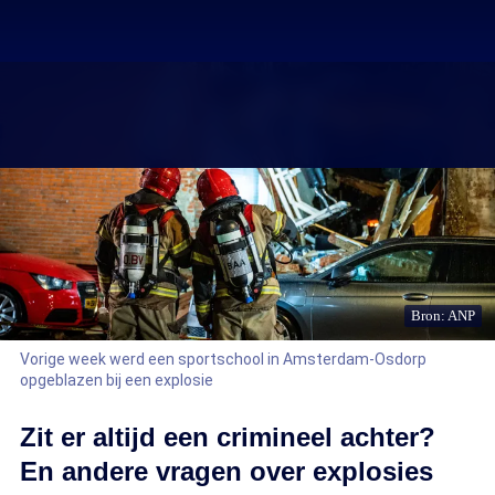
Bron: ANP
Vorige week werd een sportschool in Amsterdam-Osdorp
opgeblazen bij een explosie
Zit er altijd een crimineel achter?
En andere vragen over explosies