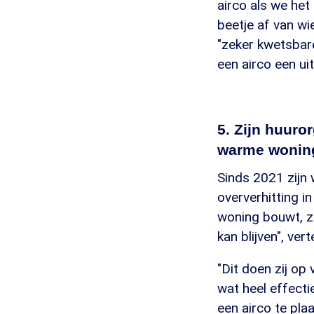
airco als we het
beetje af van wi
"zeker kwetsbare
een airco een u
5. Zijn huuro
warme wonin
Sinds 2021 zijn
oververhitting 
woning bouwt, z
kan blijven", vert
"Dit doen zij op
wat heel effecti
een airco te pla