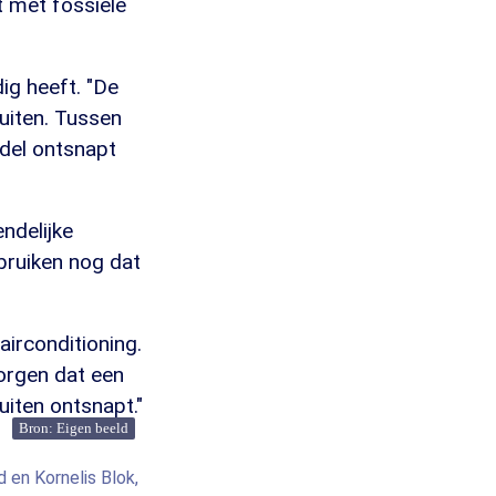
t met fossiele
ig heeft. "De
buiten. Tussen
ddel ontsnapt
ndelijke
ebruiken nog dat
airconditioning.
zorgen dat een
uiten ontsnapt."
Bron: Eigen beeld
 en Kornelis Blok,