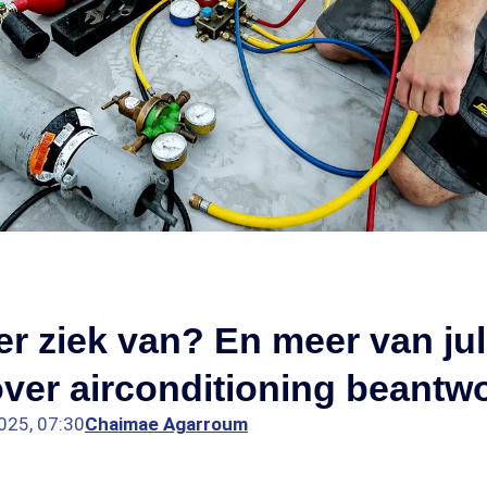
er ziek van? En meer van jul
ver airconditioning beantw
025, 07:30
Chaimae Agarroum