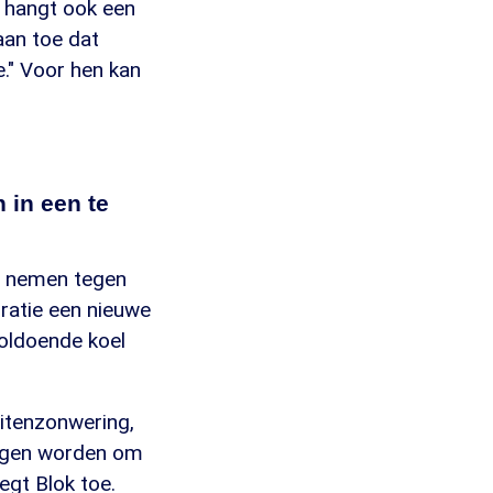
t hangt ook een
aan toe dat
e." Voor hen kan
 in een te
e nemen tegen
ratie een nieuwe
voldoende koel
uitenzonwering,
rwogen worden om
egt Blok toe.