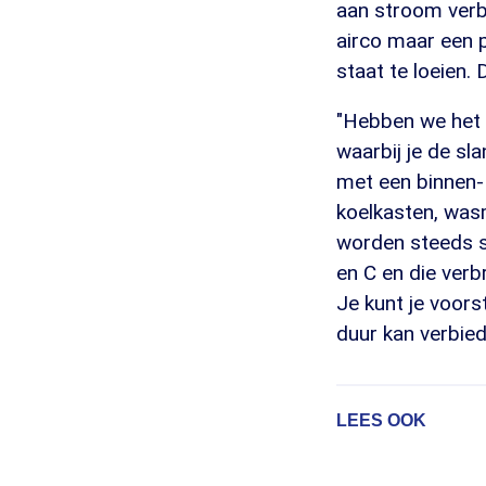
aan stroom verbr
airco maar een p
staat te loeien.
"Hebben we het o
waarbij je de sl
met een binnen- 
koelkasten, wasm
worden steeds st
en C en die verb
Je kunt je voors
duur kan verbied
LEES OOK