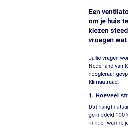
Een ventilat
om je huis 
kiezen steed
vroegen wat 
Jullie vragen w
Nederland van Kl
hoogleraar gespe
Klimaatraad.
1. Hoeveel st
Dat hangt natuurl
gemiddeld 100 k
minder warme ja