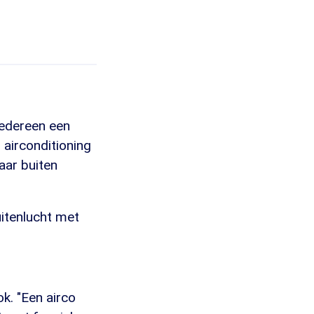
iedereen een
 airconditioning
aar buiten
uitenlucht met
ok. "Een airco