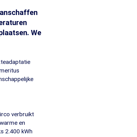
 aanschaffen
eraturen
plaatsen. We
tteadaptatie
emeritus
nschappelijke
irco verbruikt
r warme en
jks 2.400 kWh