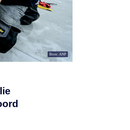
Bron: ANP
lie
oord