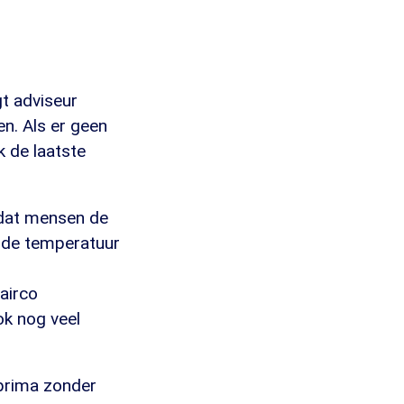
gt adviseur
en. Als er geen
k de laatste
s dat mensen de
n de temperatuur
airco
ok nog veel
 prima zonder