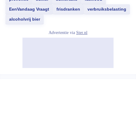
EenVandaag Vraagt
frisdranken
verbruiksbelasting
alcoholvrij bier
Advertentie via
Ster.nl