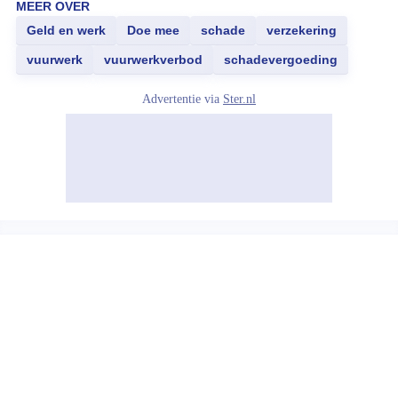
MEER OVER
Geld en werk
Doe mee
schade
verzekering
vuurwerk
vuurwerkverbod
schadevergoeding
Advertentie via
Ster.nl