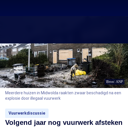
Bron: ANP
Meerdere huizen in Midwolda raakten zwaar beschadigd na een
explosie door illegaal vuurwerk
Vuurwerkdiscussie
Volgend jaar nog vuurwerk afsteken