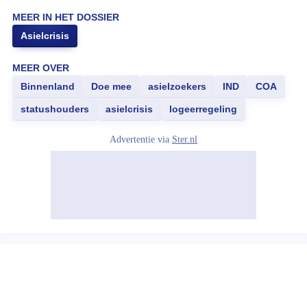
MEER IN HET DOSSIER
Asielcrisis
MEER OVER
Binnenland
Doe mee
asielzoekers
IND
COA
statushouders
asielcrisis
logeerregeling
Advertentie via
Ster.nl