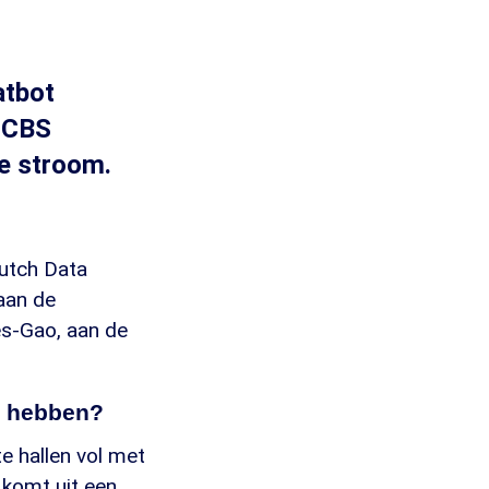
atbot
t CBS
le stroom.
Dutch Data
aan de
es-Gao, aan de
te hebben?
e hallen vol met
 komt uit een