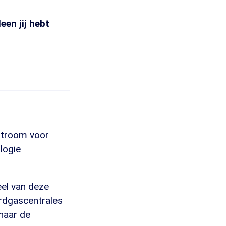
een jij hebt
 stroom voor
logie
eel van deze
ardgascentrales
naar de