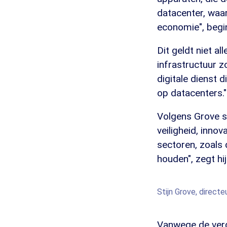
datacenter, waa
economie", begin
Dit geldt niet a
infrastructuur z
digitale dienst d
op datacenters."
Volgens Grove s
veiligheid, innov
sectoren, zoals 
houden", zegt hij
Stijn Grove, direct
Vanwege de verd