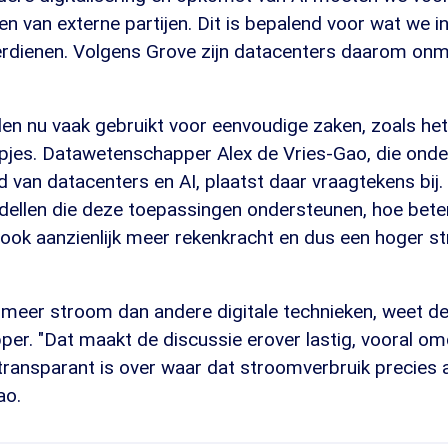
en van externe partijen. Dit is bepalend voor wat we 
verdienen. Volgens Grove zijn datacenters daarom on
en nu vaak gebruikt voor eenvoudige zaken, zoals he
mpjes. Datawetenschapper Alex de Vries-Gao, die ond
van datacenters en AI, plaatst daar vraagtekens bij.
dellen die deze toepassingen ondersteunen, hoe beter
 ook aanzienlijk meer rekenkracht en dus een hoger s
l meer stroom dan andere digitale technieken, weet d
er. "Dat maakt de discussie erover lastig, vooral om
transparant is over waar dat stroomverbruik precies 
ao.