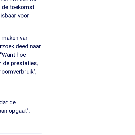
in de toekomst
misbaar voor
t maken van
erzoek deed naar
 "Want hoe
 de prestaties,
troomverbruik",
e
dat de
aan opgaat",