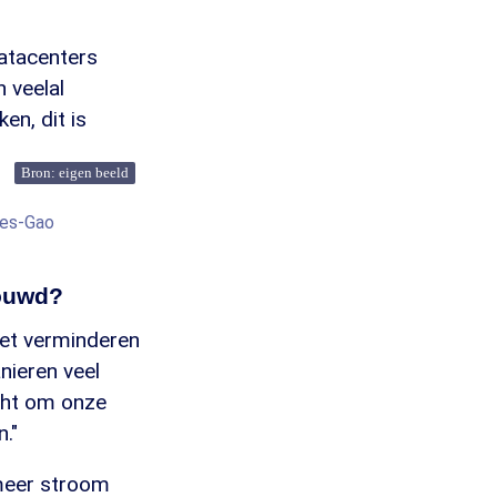
datacenters
n veelal
en, dit is
Bron: eigen beeld
ies-Gao
bouwd?
et verminderen
nieren veel
acht om onze
."
 meer stroom