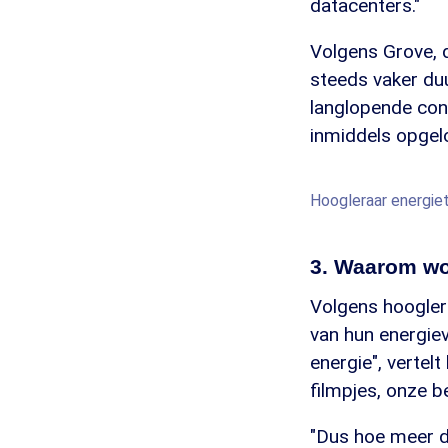
datacenters."
Volgens Grove, 
steeds vaker duu
langlopende cont
inmiddels opgel
Hoogleraar energie
3. Waarom wo
Volgens hoogler
van hun energiev
energie", vertel
filmpjes, onze b
"Dus hoe meer d