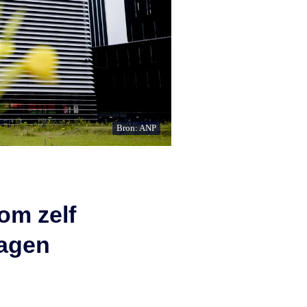
Bron: ANP
om zelf
ragen