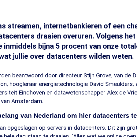
ms streamen, internetbankieren of een ch
atacenters draaien overuren. Volgens he
e inmiddels bijna 5 procent van onze tota
at jullie over datacenters wilden weten.
orden beantwoord door directeur Stijn Grove, van de 
ion, hoogleraar energietechnologie David Smeulders, 
ersiteit Eindhoven en datawetenschapper Alex de Vri
it van Amsterdam.
 belang van Nederland om hier datacenters 
an opgeslagen op servers in datacenters. Dit zijn grot
e hele dag staan te draaien. "Alles wat we online doen