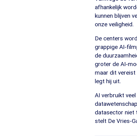
afhankelijk word
kunnen blijven 
onze veiligheid.
De centers word
grappige AI-fil
de duurzaamheid 
groter de AI-mo
maar dit vereist
legt hij uit.
AI verbruikt vee
datawetenschapp
datasector niet 
stelt De Vries-G