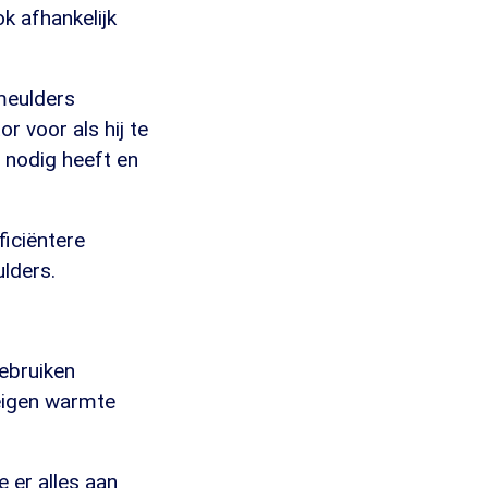
k afhankelijk
meulders
r voor als hij te
g nodig heeft en
ficiëntere
lders.
ebruiken
eigen warmte
 er alles aan