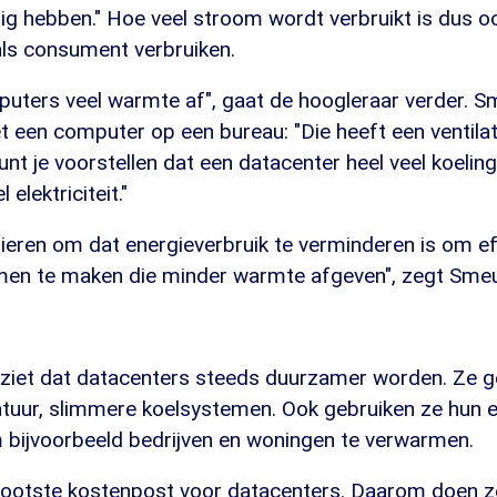
g hebben." Hoe veel stroom wordt verbruikt is dus oo
als consument verbruiken.
uters veel warmte af", gaat de hoogleraar verder. S
et een computer op een bureau: "Die heeft een ventilato
unt je voorstellen dat een datacenter heel veel koelin
 elektriciteit."
eren om dat energieverbruik te verminderen is om ef
en te maken die minder warmte afgeven", zegt Smeu
 ziet dat datacenters steeds duurzamer worden. Ze g
atuur, slimmere koelsystemen. Ook gebruiken ze hun 
 bijvoorbeeld bedrijven en woningen te verwarmen.
rootste kostenpost voor datacenters. Daarom doen ze