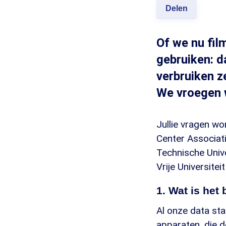
Delen
Of we nu fil
gebruiken: d
verbruiken z
We vroegen w
Jullie vragen w
Center Associat
Technische Univ
Vrije Universite
1. Wat is het
Al onze data sta
apparaten, die d