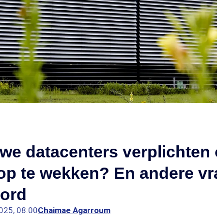
e datacenters verplichten 
 op te wekken? En andere v
ord
025, 08:00
Chaimae Agarroum