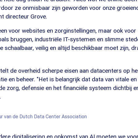
rdoor ze onmisbaar zijn geworden voor onze groeiend
t directeur Grove.
lleen voor websites en zorginstellingen, maar ook voor
oals bruggen, industriële IT-systemen en slimme steden
ie schaalbaar, veilig en altijd beschikbaar moet zijn, dra
telt de overheid scherpe eisen aan datacenters op he
atie en beheer. "Het is belangrijk dat data van vitale en 
de zorg, defensie en het financiële systeem dichtbij e
.
eur van de Dutch Data Center Association
ere digitalisering en opkomst van AI moeten we vo