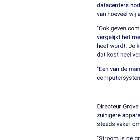
datacenters nodi
van hoeveel wij 
"Ook geven comp
vergelijkt het m
heet wordt. Je k
dat kost heel veel
"Een van de mani
computersystem
Directeur Grove
zuinigere appar
steeds vaker om
"Stroom is de g