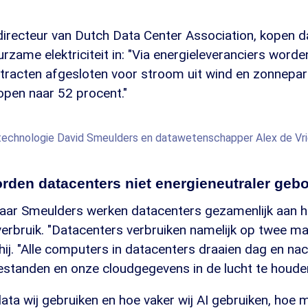
directeur van Dutch Data Center Association, kopen 
rzame elektriciteit in: "Via energieleveranciers worde
racten afgesloten voor stroom uit wind en zonnepark
open naar 52 procent."
technologie David Smeulders en datawetenschapper Alex de Vr
rden datacenters niet energieneutraler ge
aar Smeulders werken datacenters gezamenlijk aan h
erbruik. "Datacenters verbruiken namelijk op twee ma
t hij. "Alle computers in datacenters draaien dag en n
estanden en onze cloudgegevens in de lucht te houden
ata wij gebruiken en hoe vaker wij AI gebruiken, hoe