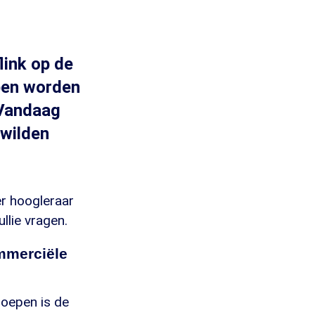
link op de
pen worden
nVandaag
 wilden
er hoogleraar
llie vragen.
mmerciële
oepen is de