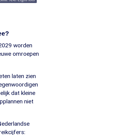
ee?
 2029 worden
nieuwe omroepen
ten laten zien
tegenwoordigen
ijk dat kleine
pplannen niet
 Nederlandse
eikcijfers: