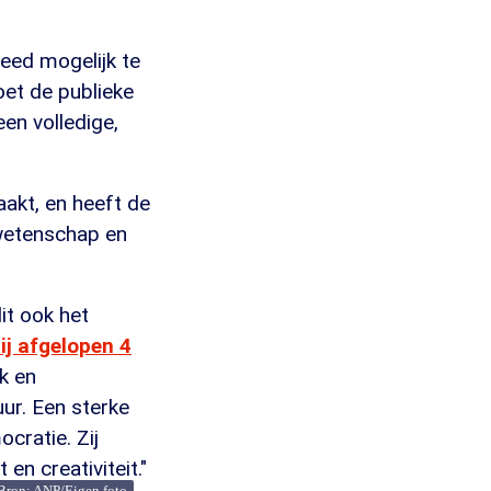
eed mogelijk te
oet de publieke
en volledige,
akt, en heeft de
 wetenschap en
it ook het
ij afgelopen 4
jk en
ur. Een sterke
cratie. Zij
en creativiteit."
Bron: ANP/Eigen foto