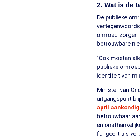
2. Wat is de 
De publieke omr
vertegenwoordige
omroep zorgen v
betrouwbare nieu
"Ook moeten all
publieke omroep
identiteit van m
Minister van Ond
uitgangspunt blij
april aankondi
betrouwbaar aan
en onafhankelijk
fungeert als ver