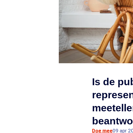
Is de pu
represen
meetell
beantwo
Doe mee
09 apr 2