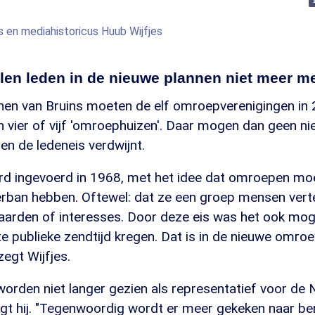
s en mediahistoricus Huub Wijfjes
llen leden in de nieuwe plannen niet meer m
nen van Bruins moeten de elf omroepverenigingen in
n vier of vijf 'omroephuizen'. Daar mogen dan geen 
en de ledeneis verdwijnt.
erd ingevoerd in 1968, met het idee dat omroepen moe
erban hebben. Oftewel: dat ze een groep mensen ver
arden of interesses. Door deze eis was het ook mogel
 publieke zendtijd kregen. Dat is in de nieuwe omroe
zegt Wijfjes.
worden niet langer gezien als representatief voor de
lgt hij. "Tegenwoordig wordt er meer gekeken naar ber