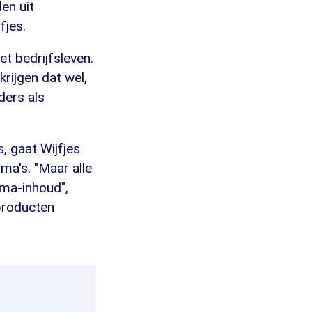
en uit
fjes.
t bedrijfsleven.
rijgen dat wel,
ders als
, gaat Wijfjes
ma's. "Maar alle
mma-inhoud",
producten