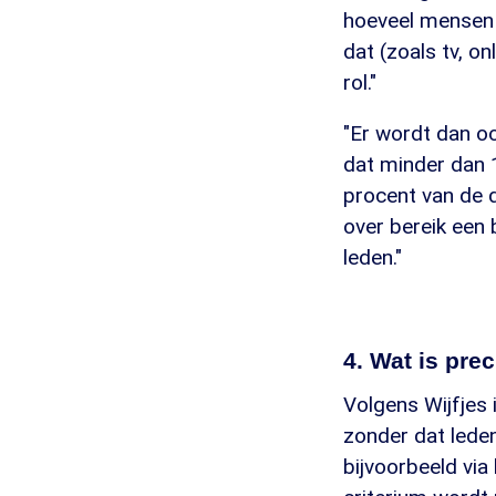
hoeveel mensen k
dat (zoals tv, on
rol."
"Er wordt dan 
dat minder dan 1
procent van de d
over bereik een 
leden."
4. Wat is pr
Volgens Wijfjes
zonder dat leden
bijvoorbeeld via