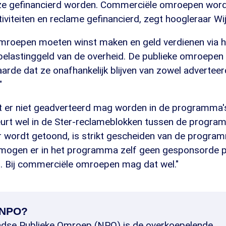
ze gefinancierd worden. Commerciële omroepen word
viteiten en reclame gefinancierd, zegt hoogleraar Wij
roepen moeten winst maken en geld verdienen via he
belastinggeld van de overheid. De publieke omroepen k
rde dat ze onafhankelijk blijven van zowel adverteer
"
t er niet geadverteerd mag worden in de programma's
eurt wel in de Ster-reclameblokken tussen de program
r wordt getoond, is strikt gescheiden van de progra
Zo mogen er in het programma zelf geen gesponsorde 
 Bij commerciële omroepen mag dat wel."
 NPO?
dse Publieke Omroep (NPO) is de overkoepelende