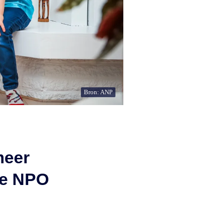
Bron: ANP
meer
de NPO