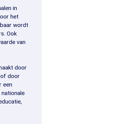
nalen in
voor het
kbaar wordt
rs. Ook
waarde van
maakt door
of door
r een
 nationale
educatie,