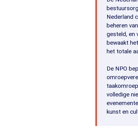
bestuursorga
Nederland c
beheren van
gesteld, en 
bewaakt het
het totale a
De NPO bepa
omroepvere
taakomroepe
volledige ni
evenementen
kunst en cult