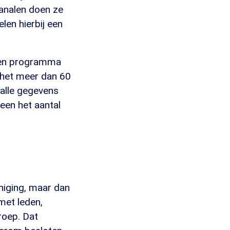
kanalen doen ze
elen hierbij een
Een programma
s het meer dan 60
n alle gegevens
een het aantal
niging, maar dan
met leden,
roep. Dat