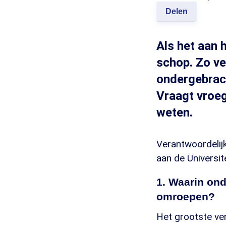
Delen
Als het aan h
schop. Zo v
ondergebrach
Vraagt vroeg
weten.
Verantwoordelij
aan de Universi
1. Waarin on
omroepen?
Het grootste ve