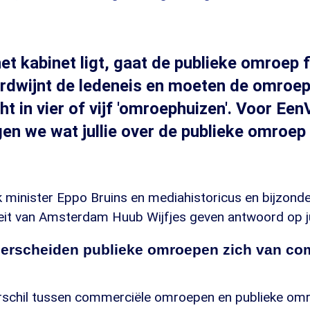
et kabinet ligt, gaat de publieke omroep f
erdwijnt de ledeneis en moeten de omroe
t in vier of vijf 'omroephuizen'. Voor Ee
en we wat jullie over de publieke omroep
k minister Eppo Bruins en mediahistoricus en bijzond
teit van Amsterdam Huub Wijfjes geven antwoord op ju
derscheiden publieke omroepen zich van co
rschil tussen commerciële omroepen en publieke omr