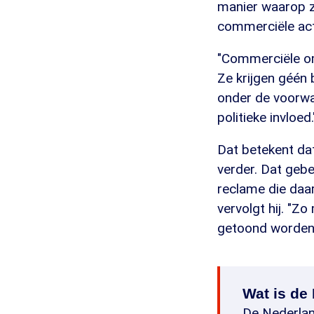
manier waarop 
commerciële acti
"Commerciële om
Ze krijgen géén 
onder de voorwaa
politieke invloed.
Dat betekent da
verder. Dat geb
reclame die daa
vervolgt hij. "
getoond worden.
Wat is de
De Nederlan