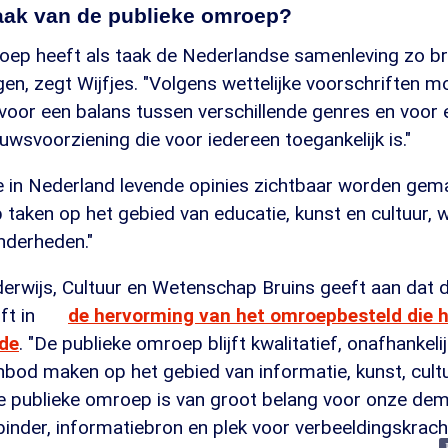
taak van de publieke omroep?
oep heeft als taak de Nederlandse samenleving zo br
n, zegt Wijfjes. "Volgens wettelijke voorschriften m
oor een balans tussen verschillende genres en voor e
wsvoorziening die voor iedereen toegankelijk is."
e in Nederland levende opinies zichtbaar worden gema
 taken op het gebied van educatie, kunst en cultuur,
inderheden."
erwijs, Cultuur en Wetenschap Bruins geeft aan dat d
ft in
de hervorming van het omroepbesteld die h
gde
. "De publieke omroep blijft kwalitatief, onafhankeli
bod maken op het gebied van informatie, kunst, cultu
e publieke omroep is van groot belang voor onze demo
binder, informatiebron en plek voor verbeeldingskracht 