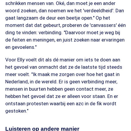
schrikken mensen van. Oké, dan moet je een ander
Bij deze gespreksmethode is het niet de
woord zoeken, dan noemen we het 'verdeeldheid'. Dan
bedoeling om in debat te gaan met de
gaat langzaam de deur een beetje open." Op het
gesprekspartner, maar om te luisteren naar de
moment dat dat gebeurt, proberen de 'canvassers' één
persoonlijke ervaringen van mensen en wat hen
ding te vinden: verbinding. "Daarvoor moet je weg bij
beweegt. Door niet te oordelen en met oprechte
de feiten en meningen, en juist zoeken naar ervaringen
interesse aandacht aan elkaar te besteden,
en gevoelens."
ontstaat er meer ruimte om andersdenkenden te
ontmoeten en polarisatie tegen te gaan.
Voor Elly voelt dit als dé manier om iets te doen aan
het gevoel van onmacht dat ze de laatste tijd steeds
meer voelt. "Ik maak me zorgen over hoe het gaat in
Nederland, in de wereld. Er is geen verbinding meer,
mensen in buurten hebben geen contact meer, ze
hebben het gevoel dat ze er alleen voor staan. En er
ontstaan protesten waarbij een azc in de fik wordt
gestoken."
Luisteren op andere manier