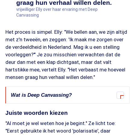
graag hun verhaal willen delen.
vrijwilliger Elly over haar ervaring met Deep
Canvassing
Het proces is simpel. Elly: "We bellen aan, we zijn altijd
met z'n tweeën, en zeggen: 'Ik maak me zorgen over
de verdeeldheid in Nederland. Mag ik u een stelling
voorleggen?'" Je zou misschien verwachten dat de
deur dan met een klap dichtgaat, maar dat valt
hartstikke mee, vertelt Elly. "Het verbaast me hoeveel
mensen graag hun verhaal willen delen."
Wat is Deep Canvassing?
Deep canvassing is een gespreksaanpak waarbij
Juiste woorden kiezen
persoonlijke verhalen en empathie centraal staan.
Het doel is om verbinding te maken met anderen
"Al moet je wel weten hoe je begint." Ze licht toe:
door middel van open en persoonlijke gesprekken.
"Eerst gebruikte ik het woord 'polarisatie', daar