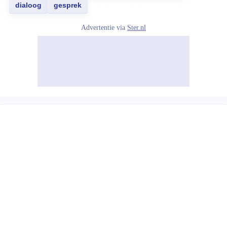
dialoog
gesprek
Advertentie via
Ster.nl