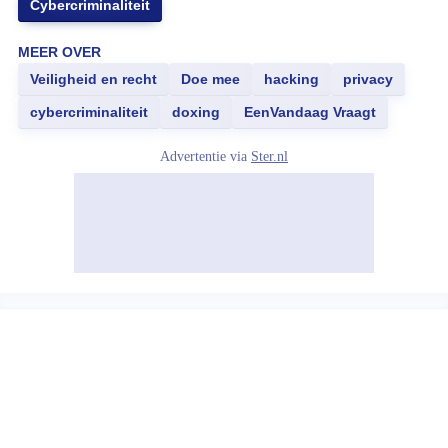
Cybercriminaliteit
MEER OVER
Veiligheid en recht
Doe mee
hacking
privacy
cybercriminaliteit
doxing
EenVandaag Vraagt
Advertentie via
Ster.nl