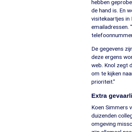
hebben geprobeer
de hand is. En w
visitekaartjes 
emailadressen. "
telefoonnummers 
De gegevens zijn
deze ergens wor
web. Knol zegt d
om te kijken naa
prioriteit."
Extra gevaarl
Koen Simmers va
duizenden colleg
omgeving misschi