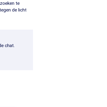
rzoeken te
egen de licht
de chat.