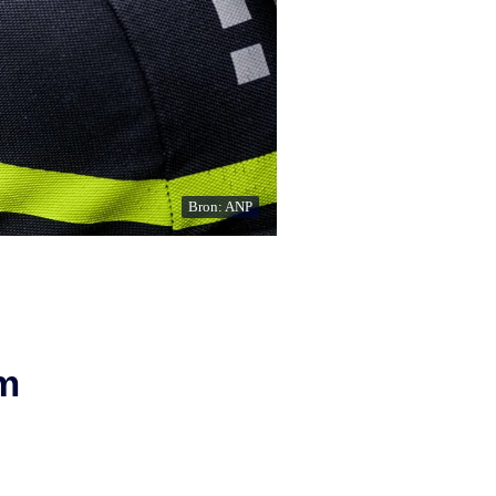
Bron: ANP
om