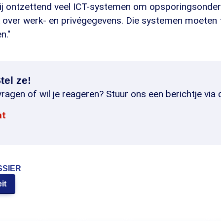
wij ontzettend veel ICT-systemen om opsporingsonde
k over werk- en privégegevens. Die systemen moeten t
n."
tel ze!
ragen of wil je reageren? Stuur ons een berichtje via 
at
SSIER
it