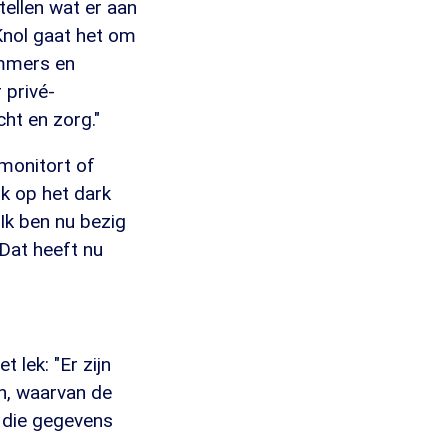
tellen wat er aan
 Knol gaat het om
ummers en
 privé-
ht en zorg."
 monitort of
k op het dark
"Ik ben nu bezig
Dat heeft nu
lek: "Er zijn
en, waarvan de
k die gegevens