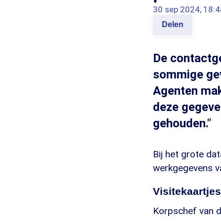
30 sep 2024, 18:4
Delen
De contactge
sommige geva
Agenten mak
deze gegeve
gehouden."
Bij het grote data
werkgegevens va
Visitekaartje
Korpschef van de