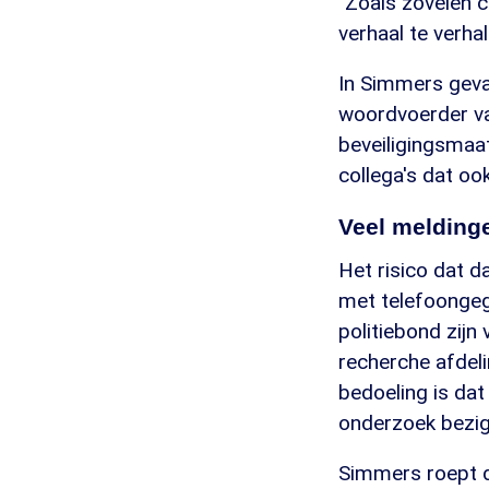
"Zoals zovelen 
verhaal te verha
In Simmers geval
woordvoerder van
beveiligingsmaat
collega's dat o
Veel meldin
Het risico dat d
met telefoongege
politiebond zij
recherche afdeli
bedoeling is dat
onderzoek bezig
Simmers roept d