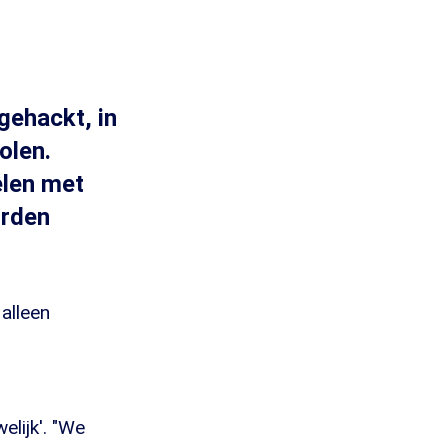
gehackt, in
olen.
elen met
orden
 alleen
elijk'. "We