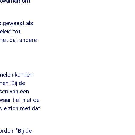
r kwamen om
is geweest als
eleid tot
niet dat andere
inelen kunnen
en. Bij de
sen van een
waar het niet de
wie zich met dat
den. "Bij de