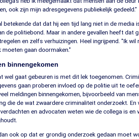
collega's heb ik meegemaakt dat mensen aan de deu
len, ook zijn mijn adresgegevens publiekelijk gedeeld."
 betekende dat dat hij een tijd lang niet in de media 
 de politiebond. Maar in andere gevallen heeft dat g
regelen en zelfs verhuizingen. Heel ingrijpend. "Ik wil 
ok moeten gaan doormaken."
gen binnengekomen
at wel gaat gebeuren is met dit lek toegenomen. Crim
vens gaan proberen invloed op de politie uit te oefen
n veel meldingen binnengekomen, bijvoorbeeld van men
ng die de wat zwaardere criminaliteit onderzoekt. En 
 verdachten en advocaten weten wie de collega is en 
houdt.
an ook op dat er grondig onderzoek gedaan moet wor