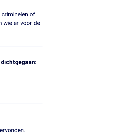
 criminelen of
n wie er voor de
r dichtgegaan:
dervonden.