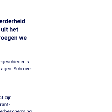
erderheid
uit het
vroegen we
egeschiedenis
vragen. Schrover
t zijn
rant-
derbescherming