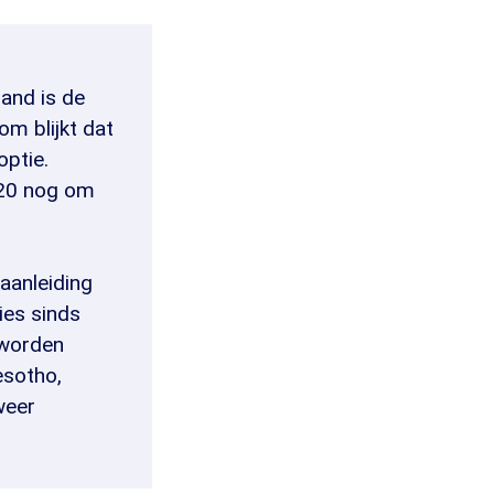
land is de
om blijkt dat
optie.
020 nog om
aanleiding
ies sinds
 worden
esotho,
weer