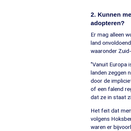
2. Kunnen men
adopteren?
Er mag alleen wo
land onvoldoende
waaronder Zuid-A
"Vanuit Europa i
landen zeggen na
door de impliciet
of een falend re
dat ze in staat z
Het feit dat men
volgens Hoksber
waren er bijvoor