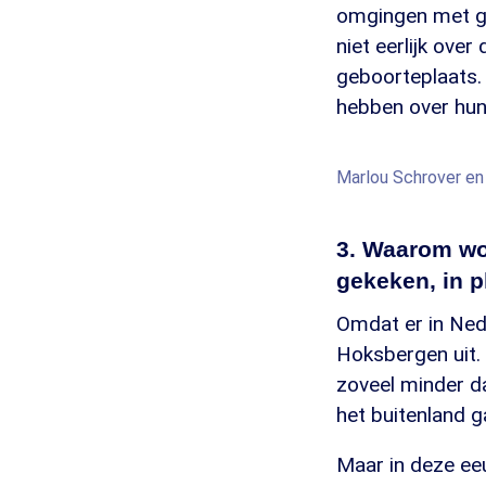
omgingen met ge
niet eerlijk over
geboorteplaats. 
hebben over hun i
Marlou Schrover e
3. Waarom wo
gekeken, in 
Omdat er in Nede
Hoksbergen uit. 
zoveel minder d
het buitenland ga
Maar in deze eeu