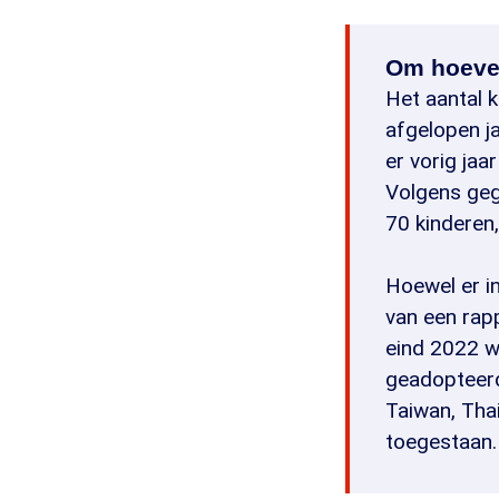
Om hoevee
Het aantal k
afgelopen ja
er vorig jaa
Volgens geg
70 kinderen
Hoewel er in
van een rapp
eind 2022 w
geadopteerd 
Taiwan, Thai
toegestaan.