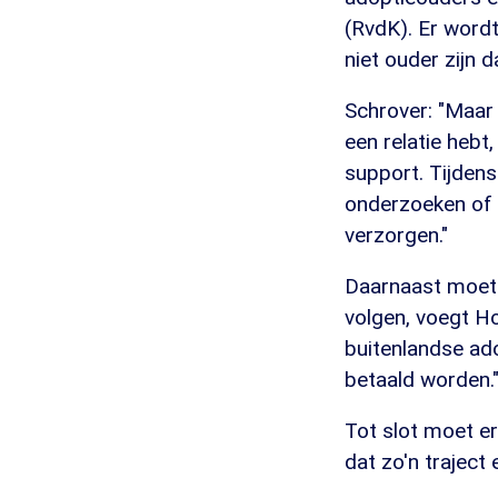
(RvdK). Er wordt
niet ouder zijn 
Schrover: "Maar 
een relatie hebt
support. Tijden
onderzoeken of d
verzorgen."
Daarnaast moete
volgen, voegt Ho
buitenlandse ado
betaald worden.
Tot slot moet e
dat zo'n traject 