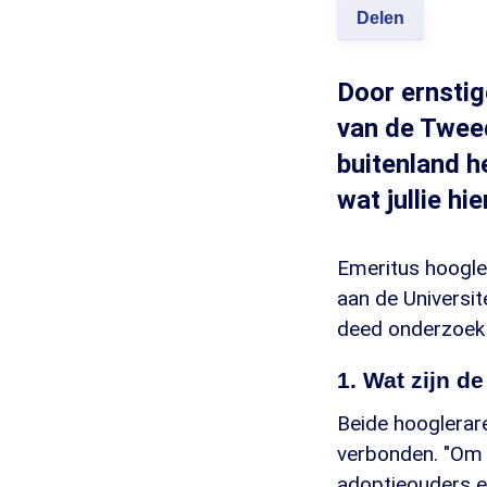
Delen
Door ernsti
van de Tweed
buitenland 
wat jullie hi
Emeritus hoogle
aan de Universit
deed onderzoek n
1. Wat zijn d
Beide hoogleraren
verbonden. "Om e
adoptieouders 