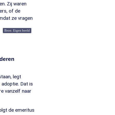
n. Zij waren
ers, of de
omdat ze vragen
Bron: Eigen beeld
nderen
taan, legt
 adoptie. Dat is
re vanzelf naar
olgt de emeritus