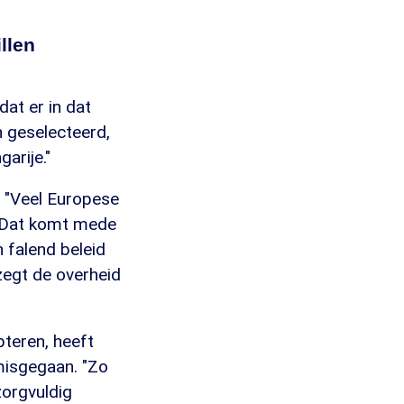
llen
at er in dat
n geselecteerd,
arije."
. "Veel Europese
. Dat komt mede
n falend beleid
zegt de overheid
pteren, heeft
misgegaan. "Zo
zorgvuldig