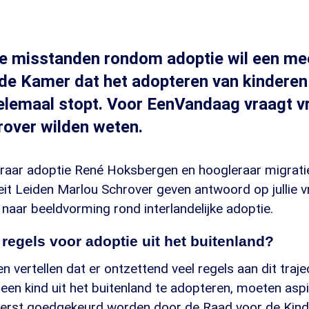
ge misstanden rondom adoptie wil een me
e Kamer dat het adopteren van kinderen 
helemaal stopt. Voor EenVandaag vraagt 
erover wilden weten.
raar adoptie René Hoksbergen en hoogleraar migrati
eit Leiden Marlou Schrover geven antwoord op jullie 
aar beeldvorming rond interlandelijke adoptie.
e regels voor adoptie uit het buitenland?
 vertellen dat er ontzettend veel regels aan dit trajec
en kind uit het buitenland te adopteren, moeten aspi
eerst goedgekeurd worden door de Raad voor de Kin