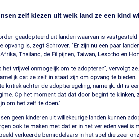
sen zelf kiezen uit welk land ze een kind wi
rden geadopteerd uit landen waarvan is vastgesteld d
 opvang is, zegt Schrover. "Er zijn nu een paar lande
frika, Thailand, de Filipijnen, Taiwan, Lesotho en Hong
s het vrijwel onmogelijk om te adopteren", vervolgt ze
melijk dat ze zelf in staat zijn om opvang te bieden
e kritiek achter de adoptieregeling, namelijk: dit is ee
gime. Op het moment dat dat door begint te klinken, 
ijn om het zelf te doen."
sen geen kinderen uit willekeurige landen kunnen ado
gen ook te maken met dat er in het verleden veel is 
beeld verkeerde bemiddelaars in het spel die zeer on