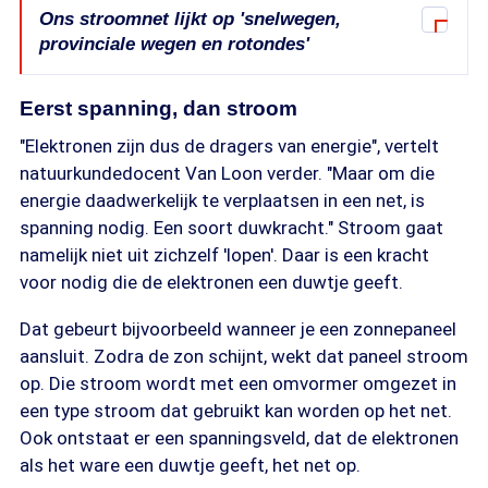
Ons stroomnet lijkt op 'snelwegen,
provinciale wegen en rotondes'
"Ons stroomnet kun je vergelijken met een
Eerst spanning, dan stroom
wegennet", verduidelijkt woordvoerder Peter
Hofland van netbeheerder TenneT. "Door heel
"Elektronen zijn dus de dragers van energie", vertelt
Nederland lopen snelwegen: dat is het
natuurkundedocent Van Loon verder. "Maar om die
hoogspanningsnet van TenneT. Daar zijn alleen
energie daadwerkelijk te verplaatsen in een net, is
tientallen zeer grote verbruikers en opwekkers
spanning nodig. Een soort duwkracht." Stroom gaat
van elektriciteit rechtstreeks op aangesloten."
namelijk niet uit zichzelf 'lopen'. Daar is een kracht
voor nodig die de elektronen een duwtje geeft.
"Dan heb je provinciale wegen: dat zijn de
middenspanningsnetten van Liander, Stedin en
Dat gebeurt bijvoorbeeld wanneer je een zonnepaneel
Enexis. Daar zijn vrijwel alle bedrijven op
aansluit. Zodra de zon schijnt, wekt dat paneel stroom
aangesloten, denk aan supermarkten, kantoren en
op. Die stroom wordt met een omvormer omgezet in
kleine fabrieken", gaat Hofland verder. "En dan heb
een type stroom dat gebruikt kan worden op het net.
je rotondes: dat zijn de transformatorhuisjes bij
Ook ontstaat er een spanningsveld, dat de elektronen
jou in de wijk. Die zetten de middenspanning om
als het ware een duwtje geeft, het net op.