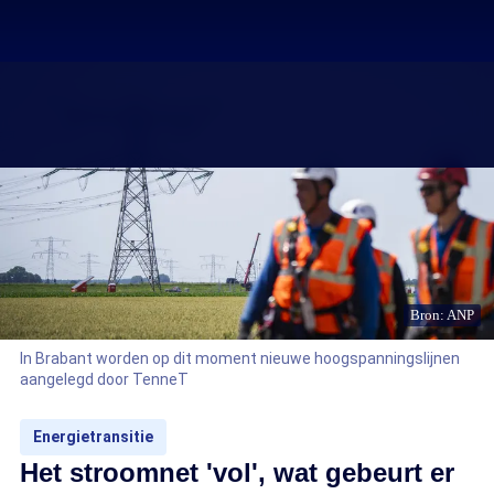
Bron: ANP
In Brabant worden op dit moment nieuwe hoogspanningslijnen
aangelegd door TenneT
Energietransitie
Het stroomnet 'vol', wat gebeurt er