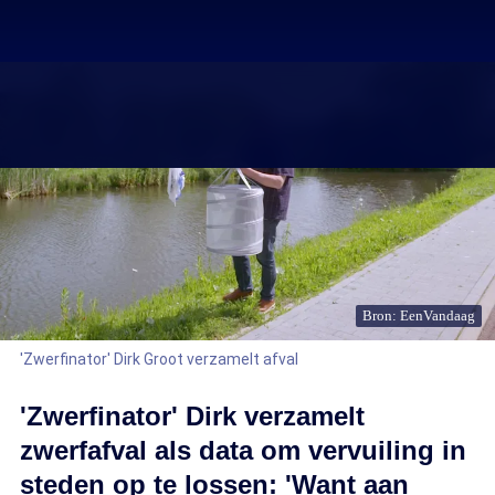
Bron: EenVandaag
'Zwerfinator' Dirk Groot verzamelt afval
'Zwerfinator' Dirk verzamelt
zwerfafval als data om vervuiling in
steden op te lossen: 'Want aan