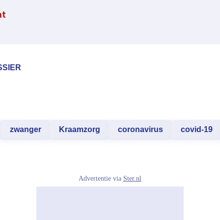
at
SSIER
zwanger
Kraamzorg
coronavirus
covid-19
Advertentie via
Ster.nl