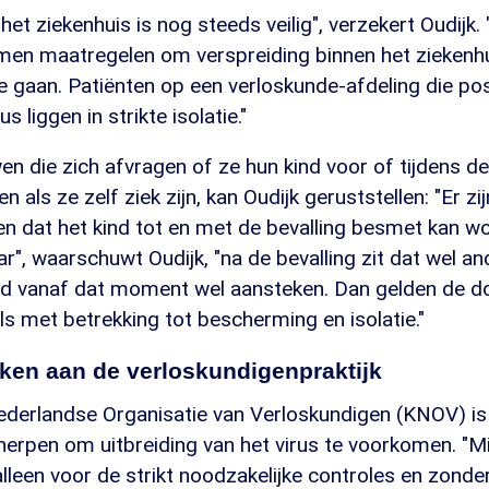
 het ziekenhuis is nog steeds veilig", verzekert Oudijk. 
men maatregelen om verspreiding binnen het ziekenhu
e gaan. Patiënten op een verloskunde-afdeling die posi
s liggen in strikte isolatie."
 die zich afvragen of ze hun kind voor of tijdens de
 als ze zelf ziek zijn, kan Oudijk geruststellen: "Er z
en dat het kind tot en met de bevalling besmet kan w
r", waarschuwt Oudijk, "na de bevalling zit dat wel and
kind vanaf dat moment wel aansteken. Dan gelden de 
s met betrekking tot bescherming en isolatie."
ken aan de verloskundigenpraktijk
Nederlandse Organisatie van Verloskundigen (KNOV) is
cherpen om uitbreiding van het virus te voorkomen. "
 alleen voor de strikt noodzakelijke controles en zonde