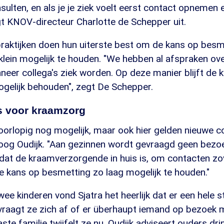
sulten, en als je je ziek voelt eerst contact opnemen
gt KNOV-directeur Charlotte de Schepper uit.
raktijken doen hun uiterste best om de kans op besm
klein mogelijk te houden. "We hebben al afspraken ov
eer collega's ziek worden. Op deze manier blijft de k
gelijk behouden", zegt De Schepper.
s voor kraamzorg
oorlopig nog mogelijk, maar ook hier gelden nieuwe c
loog Oudijk. "Aan gezinnen wordt gevraagd geen bezo
at de kraamverzorgende in huis is, om contacten zov
 kans op besmetting zo laag mogelijk te houden."
twee kinderen vond Sjatra het heerlijk dat er een hele 
raagt ze zich af of er überhaupt iemand op bezoek
aaste familie twijfelt ze nu. Oudijk adviseert ouders d