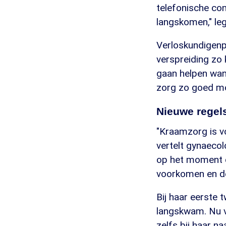
telefonische con
langskomen," le
Verloskundigenp
verspreiding zo 
gaan helpen wann
zorg zo goed mo
Nieuwe regel
"Kraamzorg is v
vertelt gynaeco
op het moment d
voorkomen en de
Bij haar eerste 
langskwam. Nu v
zelfs bij haar n