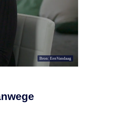
Bron: EenVandaag
vanwege