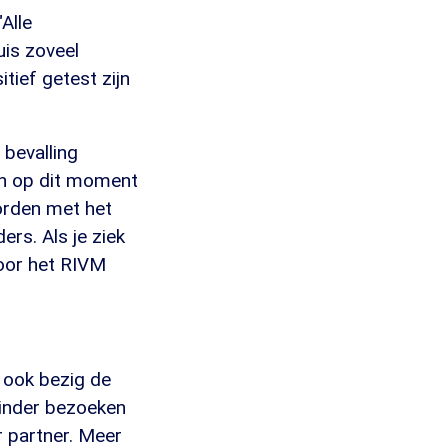
"Alle
is zoveel
tief getest zijn
 bevalling
ijn op dit moment
orden met het
ers. Als je ziek
door het RIVM
 ook bezig de
Minder bezoeken
r partner. Meer