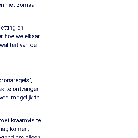
 en niet zomaar
etting en
er hoe we elkaar
waliteit van de
oronaregels",
ek te ontvangen
eel mogelijk te
stoet kraamvisite
 mag komen,
ringend om alleen