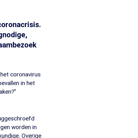
oronacrisis.
gnodige,
kraambezoek
 het coronavirus
evallen in het
maken?"
ruggeschroefd
ingen worden in
kundige. Overige