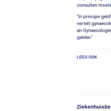
consulten moete
"In principe gel
vertelt gynaeco
en Gynaecologie
gelden."
LEES OOK
Ziekenhuisbev