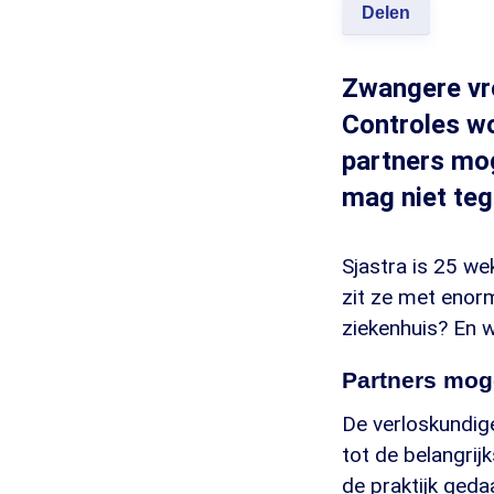
Delen
Zwangere vr
Controles wo
partners mo
mag niet teg
Sjastra is 25 w
zit ze met enorm
ziekenhuis? En w
Partners mog
De verloskundig
tot de belangrij
de praktijk ged