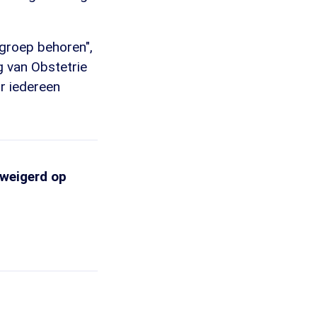
ogroep behoren",
g van Obstetrie
r iedereen
eweigerd op