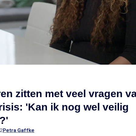
en zitten met veel vragen 
isis: 'Kan ik nog wel veilig
?'
32
Petra Gaffke