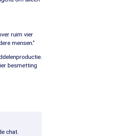
over ruim vier
ndere mensen."
iddelenproductie.
nier besmetting
de chat.