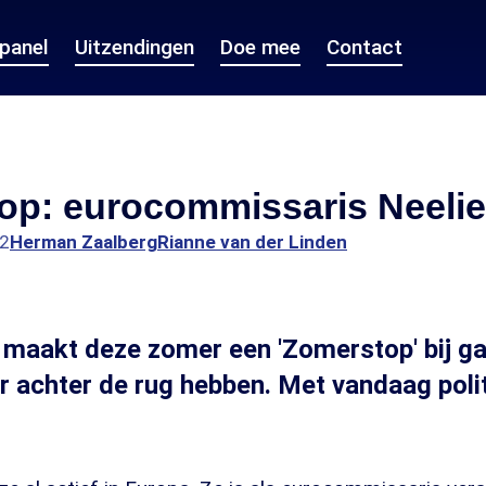
epanel
Uitzendingen
Doe mee
Contact
op: eurocommissaris Neelie
32
Herman Zaalberg
Rianne van der Linden
maakt deze zomer een 'Zomerstop' bij ga
ar achter de rug hebben. Met vandaag poli