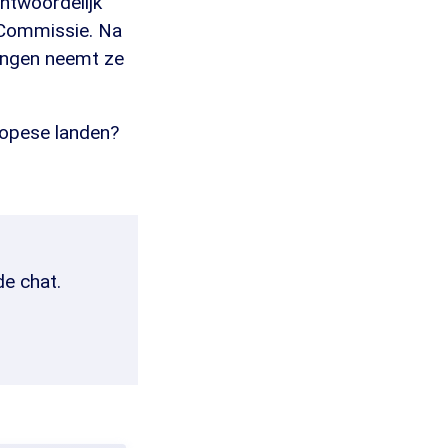
antwoordelijk
e Commissie. Na
zingen neemt ze
ropese landen?
de chat.