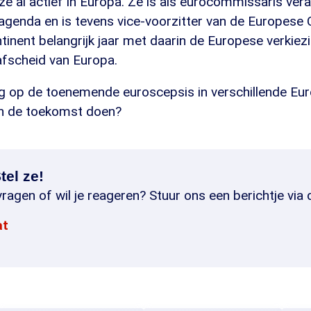
s ze al actief in Europa. Ze is als eurocommissaris ver
e agenda en is tevens vice-voorzitter van de Europes
tinent belangrijk jaar met daarin de Europese verkie
fscheid van Europa.
rug op de toenemende euroscepsis in verschillende Eu
in de toekomst doen?
tel ze!
ragen of wil je reageren? Stuur ons een berichtje via 
at