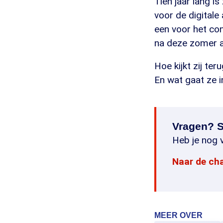
Tien jaar lang i
voor de digital
een voor het con
na deze zomer a
Hoe kijkt zij te
En wat gaat ze 
Vragen? S
Heb je nog v
Naar de ch
MEER OVER