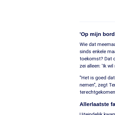
'Op mijn bor
Wie dat meemaa
sinds enkele ma
toekomst? Dat de
zei alleen: 'Ik wi
"Het is goed da
nemen", zegt Ter
terechtgekomen"
Allerlaatste f
Uiteindelijk kwa