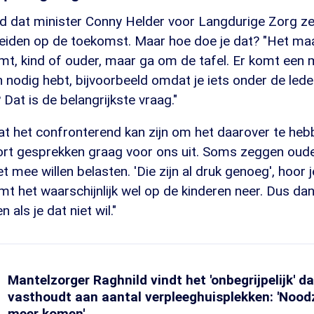
ed dat minister Conny Helder voor Langdurige Zorg z
iden op de toekomst. Maar hoe doe je dat? "Het maak
eemt, kind of ouder, maar ga om de tafel. Er komt een
 nodig hebt, bijvoorbeeld omdat je iets onder de lede
 Dat is de belangrijkste vraag."
at het confronterend kan zijn om het daarover te heb
ort gesprekken graag voor ons uit. Soms zeggen oude
t mee willen belasten. 'Die zijn al druk genoeg', hoor 
komt het waarschijnlijk wel op de kinderen neer. Dus da
als je dat niet wil."
Mantelzorger Raghnild vindt het 'onbegrijpelijk' d
vasthoudt aan aantal verpleeghuisplekken: 'Noodz
meer komen'