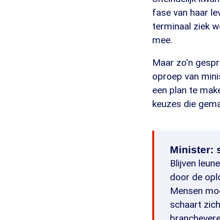
fase van haar lev
terminaal ziek wo
mee.
Maar zo'n gespre
oproep van mini
een plan te make
keuzes die gema
Minister: 
Blijven leun
door de opl
Mensen moe
schaart zic
branchevere