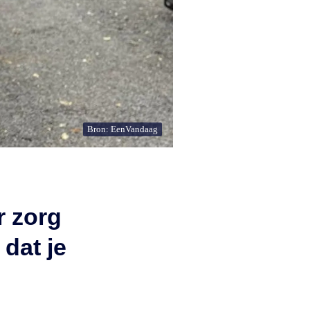
Bron: EenVandaag
r zorg
dat je