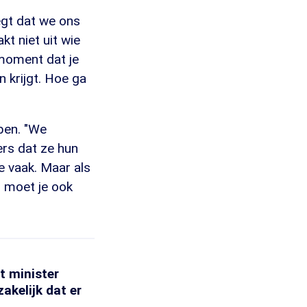
egt dat we ons
t niet uit wie
 moment dat je
n krijgt. Hoe ga
ben. "We
rs dat ze hun
je vaak. Maar als
n moet je ook
at minister
akelijk dat er