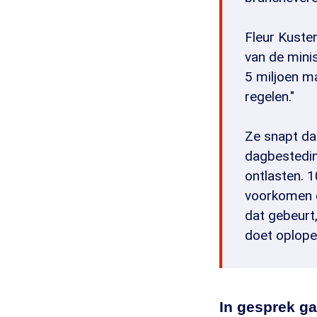
Fleur Kuste
van de minis
5 miljoen ma
regelen."
Ze snapt da
dagbesteding
ontlasten. 
voorkomen d
dat gebeurt
doet oplope
In gesprek g