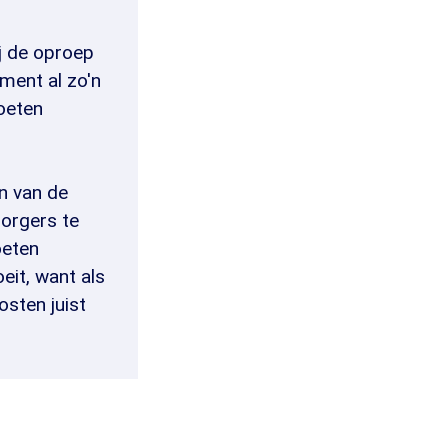
j de oproep
oment al zo'n
moeten
n van de
zorgers te
oeten
it, want als
sten juist