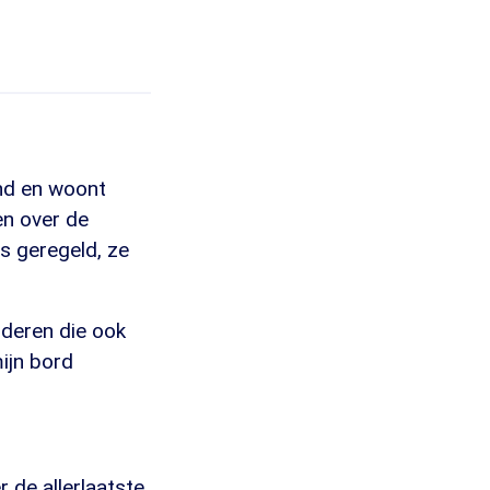
nd en woont
en over de
s geregeld, ze
uderen die ook
mijn bord
 de allerlaatste