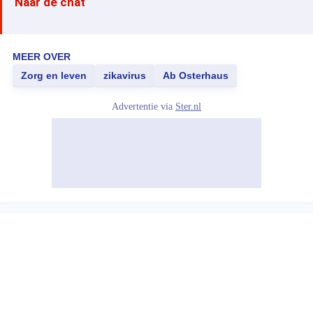
Naar de chat
MEER OVER
Zorg en leven
zikavirus
Ab Osterhaus
Advertentie via
Ster.nl