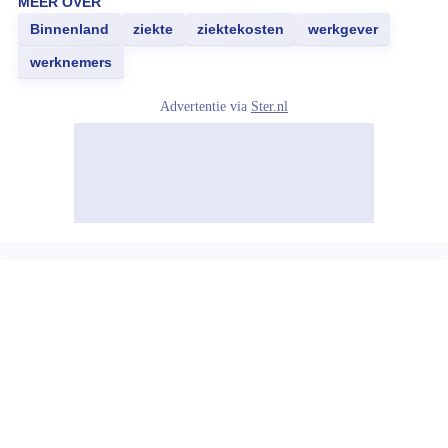
MEER OVER
Binnenland
ziekte
ziektekosten
werkgever
werknemers
Advertentie via
Ster.nl