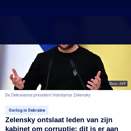
Bron: AFP
De Oekraïense president Volodymyr Zelensky
Oorlog in Oekraïne
Zelensky ontslaat leden van zijn
kabinet om corruptie: dit is er aan