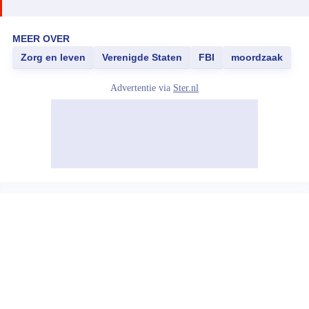
MEER OVER
Zorg en leven
Verenigde Staten
FBI
moordzaak
Advertentie via
Ster.nl