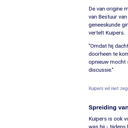
De van origine m
van Bestuur van
geneeskunde ging
vertelt Kuipers.
"Omdat hij dacht
doorheen te kom
opnieuw mocht s
discussie."
Kuipers wil niet ze
Spreiding van
Kuipers is ook v
was hij - tijde