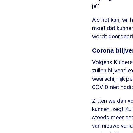
je'."
Als het kan, wil
moet dat kunnen
wordt doorgeprikt
Corona blijv
Volgens Kuipers
zullen blijvend 
waarschijnlijk pe
COVID niet nodig 
Zitten we dan v
kunnen, zegt Kui
steeds meer een
van nieuwe vari