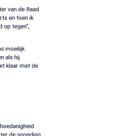
ter van de Raad
ts en toen ik
d op tegen",
s moeilijk
 als hij
t klaar met de
e hoedanigheid
ter de spreiding