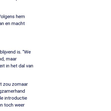
. Volgens hem
an en macht
lijvend is. "We
end, maar
it in het dal van
et zou zomaar
langzamerhand
e introductie
en toch weer