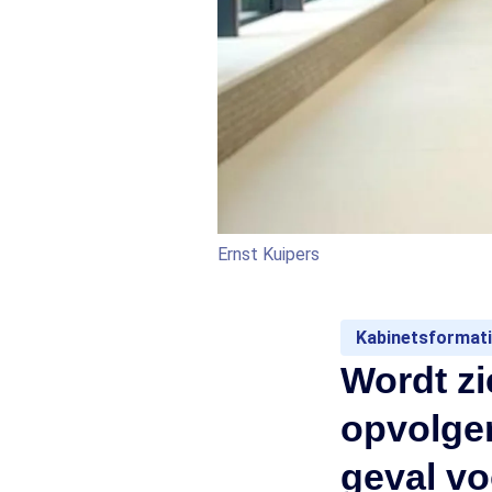
Ernst Kuipers
Kabinetsformati
Wordt z
opvolger
geval v