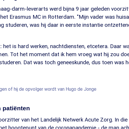
aag-darm-leverarts werd bijna 9 jaar geleden voorzit
 het Erasmus MC in Rotterdam. "Mijn vader was huisar
 studeren, was hij daar in eerste instantie ontzetten
: het is hard werken, nachtdiensten, etcetera. Daar wa
en. Tot het moment dat ik hem vroeg wat hij zou doen
tuderen. Dat was toch geneeskunde, dus toen was he
ggen of hij de opvolger wordt van Hugo de Jonge
 patiënten
oorzitter van het Landelijk Netwerk Acute Zorg. In di
ns het hoogtepunt van de coronapandemie - de man ach