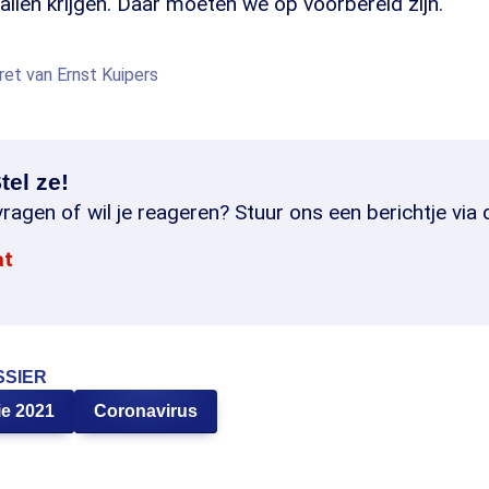
allen krijgen. Daar moeten we op voorbereid zijn."
tret van Ernst Kuipers
tel ze!
ragen of wil je reageren? Stuur ons een berichtje via 
at
SSIER
ie 2021
Coronavirus