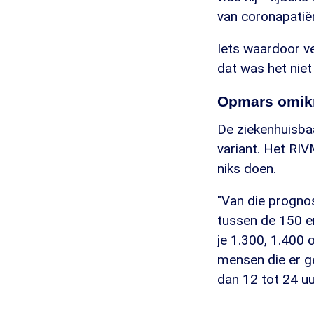
van coronapatië
Iets waardoor ve
dat was het niet
Opmars omik
De ziekenhuisba
variant. Het RI
niks doen.
"Van die progno
tussen de 150 e
je 1.300, 1.400 
mensen die er g
dan 12 tot 24 uur