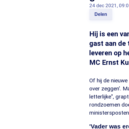
24 dec 2021, 09:
Delen
Hij is een v
gast aan de 
leveren op h
MC Ernst Ku
Of hij de nieuwe
over zeggen'. Ma
letterlijke", gra
rondzoemen doet
ministersposten
'Vader was er