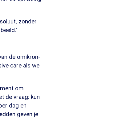
soluut, zonder
beeld."
van de omikron-
ive care als we
moment om
t de vraag: kun
per dag en
edden geven je