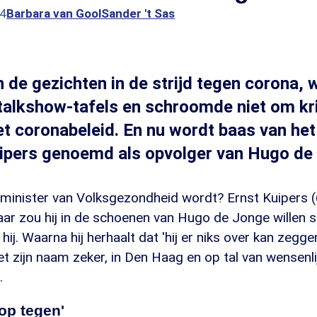
04
Barbara van Gool
Sander 't Sas
an de gezichten in de strijd tegen corona,
talkshow-tafels en schroomde niet om kri
et coronabeleid. En nu wordt baas van he
ipers genoemd als opvolger van Hugo de
 minister van Volksgezondheid wordt? Ernst Kuipers (6
ar zou hij in de schoenen van Hugo de Jonge willen s
pt hij. Waarna hij herhaalt dat 'hij er niks over kan zegg
 zijn naam zeker, in Den Haag en op tal van wensenli
.
op tegen'