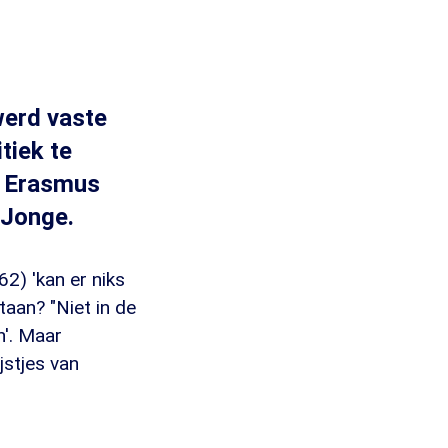
 werd vaste
tiek te
t Erasmus
 Jonge.
2) 'kan er niks
taan? "Niet in de
en'. Maar
jstjes van