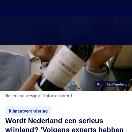
Bron: EenVandaag
Nederlandse wijn is flink in opkomst
Klimaatverandering
Wordt Nederland een serieus
wijnland? 'Volgens experts hebben