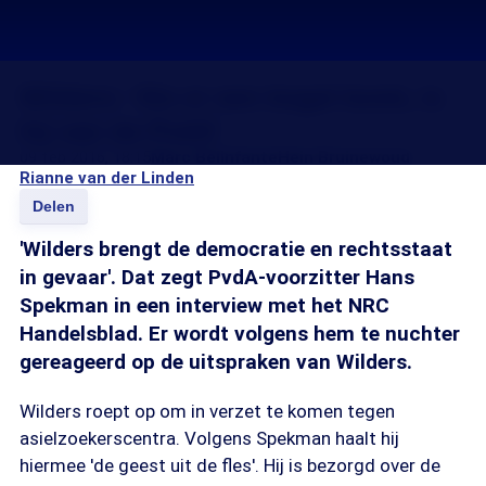
Wilders: 'Als er een kogel komt, is
hij van de PvdA'
09 feb 2016, 18:15
Marc Belinfante
Hein Bruinewoud
Rianne van der Linden
Delen
'Wilders brengt de democratie en rechtsstaat
in gevaar'. Dat zegt PvdA-voorzitter Hans
Spekman in een interview met het NRC
Handelsblad. Er wordt volgens hem te nuchter
gereageerd op de uitspraken van Wilders.
Wilders roept op om in verzet te komen tegen
asielzoekerscentra. Volgens Spekman haalt hij
hiermee 'de geest uit de fles'. Hij is bezorgd over de