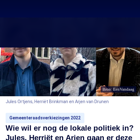
Bron: EenVandaag
Jules Ortjens, Herriët Brinkman en Arjen van Drunen
Gemeenteraadsverkiezingen 2022
Wie wil er nog de lokale politiek in?
Jules, Herriët en Arjen gaan er deze