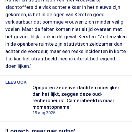
vrouw in een bosgebied aan de rand van Zeist op
slachtoffers die vlak achter elkaar in het nieuws zijn
klaarlichte dag slachtoffer van ernstig seksueel
gekomen, is het in de ogen van Kersten goed
geweld. De dader vluchtte het bos in. Daarna
verklaarbaar dat sommige vrouwen zich minder veilig
deelde de politie herkenbare beelden en een
voelen. Maar de feiten komen niet altijd overeen met
signalement. Er kwamen tientallen tips binnen en
het gevoel, blijkt ook in dit geval. Kersten: "Zedenzaken
inmiddels is een verdachte aangehouden.
in de openbare ruimte zijn statistisch zeldzamer dan
Amsterdam (Weesperzijde)
achter de voordeur, maar een reeks incidenten in korte
tijd kan het straatbeeld ineens uiterst bedreigend
In de nacht van donderdag 14 augustus op
doen lijken."
vrijdag 15 augustus, tussen 00.30 en 01.30 uur,
sprak een onbekende man een vrouw aan langs de
LEES OOK
Weesperzijde, sleurde haar van het pad en sloeg
Opsporen zedenverdachten moeilijker
haar meerdere keren. De vrouw werd vervolgens
dan het lijkt, zeggen deze oud-
slachtoffer van ernstig seksueel geweld, waarna
rechercheurs: 'Camerabeeld is maar
de dader richting het centrum vluchtte.
momentopname'
19 aug 2025
De politie zette een Team Grootschalige
Opsporing in, gaf een signalement, maar een
'Logisch, maar niet nuttig'