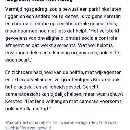
verdachte is nog niet aangehouden.
Vermijdingsgedrag, zoals bewust een park links laten
Rotterdam (Zuiderpark)
liggen en een andere route kiezen, is volgens Kersten
een normale reactie op een abnormale gebeurtenis,
In de middag van dinsdag 19 augustus werd in
maar daarmee nog niet iets dat helpt. "Het versterkt
het Rotterdamse Zuiderpark een minderjarig
gevoelens van onveiligheid, omdat sociale controle
meisje misbruikt, toen zij even uit het zicht van
afneemt en dat werkt averechts. Wat wél helpt is
haar moeder was. Het gebeurde bij een rietkraag
ervaringen delen en erkenning organiseren, ook in de
terwijl het druk was in het park. Later hield de
eigen buurt."
politie een 54-jarige verdachte aan in Rotterdam-
Zuid. Vandaag werd duidelijk dat een DNA-match
En zichtbare nabijheid van de politie, met wijkagenten
de verdachte en het slachtoffer aan elkaar linkt.
en extra surveillances, vergroot volgens Kersten ook
het draagvlak en veiligheidsgevoel. Gericht
cameratoezicht kan tijdelijk helpen, maar, waarschuwt
Kersten: "Het land volhangen met camera's voorkomt
ook niet elk misdrijf."
Waarom het schadelijk is om 'waarom-vragen' te stellen over
slachtoffers van geweld