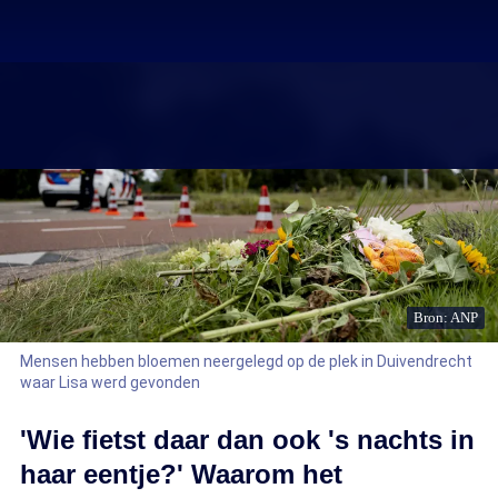
Bron: ANP
Mensen hebben bloemen neergelegd op de plek in Duivendrecht
waar Lisa werd gevonden
'Wie fietst daar dan ook 's nachts in
haar eentje?' Waarom het