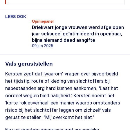
Duivendrecht
LEES OOK
Afgelopen dinsdagnacht om 04.00 werd de 17-
Opiniepanel
jarige Lisa op de Holterbergweg in Duivendrecht
Driekwart jonge vrouwen werd afgelopen
jaar seksueel geïntimideerd in openbaar,
gevonden door agenten. Ze was toen al
bijna niemand deed aangifte
overleden. Volgens het Parool belde zij even
09 jun 2025
daarvoor nog zelf de politie omdat ze werd
gevolgd.
Vals geruststellen
Lisa was in haar eentje onderweg van
Kersten zegt dat 'waarom'-vragen over bijvoorbeeld
Amsterdam centrum naar huis, omdat ze haar
het tijdstip, route of kleding van slachtoffers bij
elektrische fiets niet in de stad wilde achterlaten.
nabestaanden erg hard kunnen aankomen. "Laat het
De politie spreekt van ernstig geweld en gaat uit
oordeel weg en bied nabijheid." Kersten noemt het
van één dader, die mogelijk ook op de fiets was.
'korte-rokjesverhaal' een manier waarop omstanders
risico bij het slachtoffer leggen om zichzelf vals
Zeist
gerust te stellen: "Mij overkomt het niet."
In de middag van vrijdag 14 augustus werd een
Na vier ernstige misdrijven met vrouwelijke