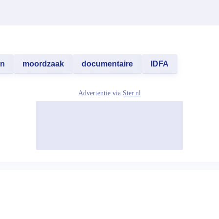
en
moordzaak
documentaire
IDFA
Advertentie via
Ster.nl