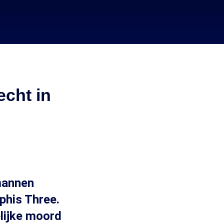
echt in
 mannen
phis Three.
lijke moord