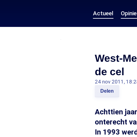
Actueel
Opini
West-Mem
de cel
24 nov 2011, 18:2
Delen
Achttien jaa
onterecht v
In 1993 wer