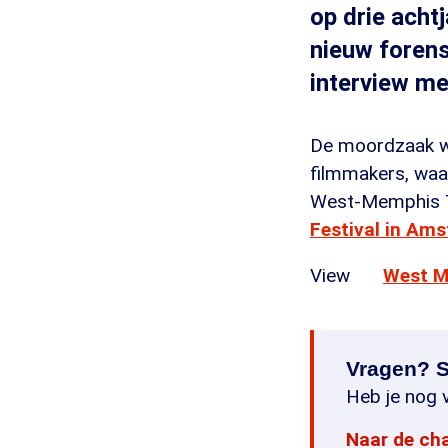
op drie achtj
nieuw forens
interview me
De moordzaak was
filmmakers, waa
West-Memphis T
Festival in Am
View
West M
Vragen? S
Heb je nog v
Naar de ch