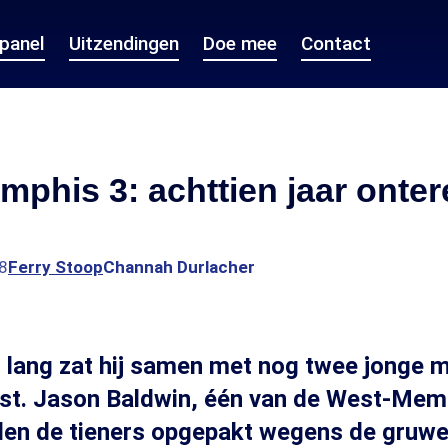
epanel
Uitzendingen
Doe mee
Contact
phis 3: achttien jaar onter
8
Ferry Stoop
Channah Durlacher
r lang zat hij samen met nog twee jonge
ast. Jason Baldwin, één van de West-Mem
den de tieners opgepakt wegens de gruwe