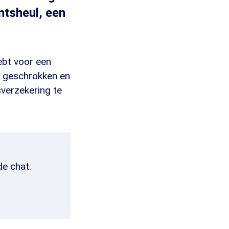
ntsheul, een
ebt voor een
n geschrokken en
verzekering te
de chat.