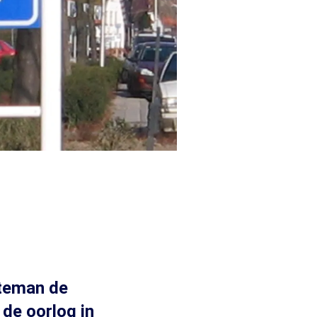
tteman de
de oorlog in