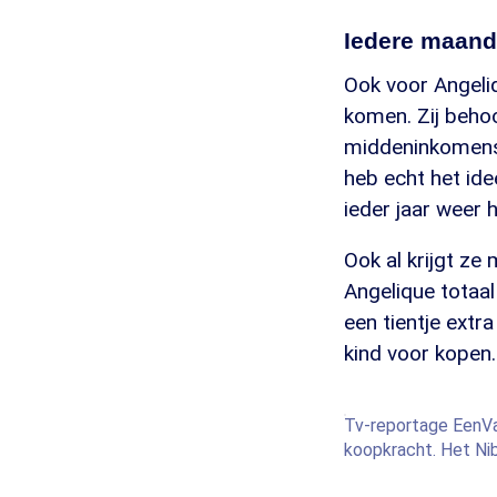
Iedere maand
Ook voor Angeli
komen. Zij beho
middeninkomens. 
heb echt het ide
ieder jaar weer h
Ook al krijgt ze
Angelique totaal
een tientje extr
kind voor kopen.
Tv-reportage EenV
koopkracht. Het Nib