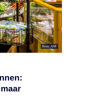
Bron: ANP
annen:
 maar