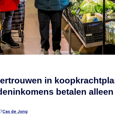
vertrouwen in koopkrachtpl
deninkomens betalen alleen
47
Cas de Jong