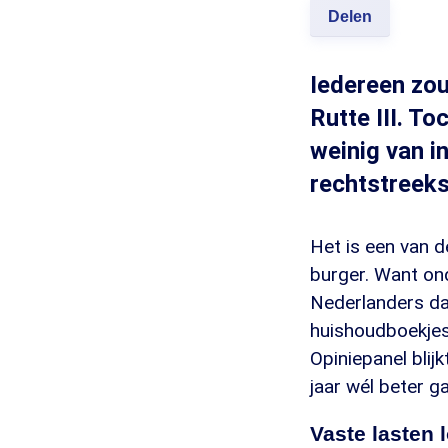
Delen
Iedereen zou
Rutte III. T
weinig van i
rechtstreeks
Het is een van d
burger. Want ond
Nederlanders dat
huishoudboekjes
Opiniepanel blij
jaar wél beter ga
Vaste lasten 