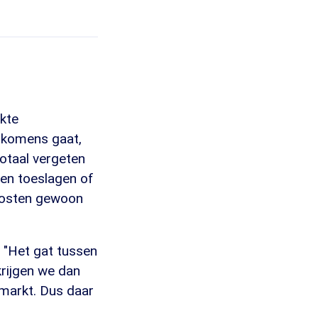
kte
inkomens gaat,
totaal vergeten
een toeslagen of
 kosten gewoon
 "Het gat tussen
krijgen we dan
rmarkt. Dus daar