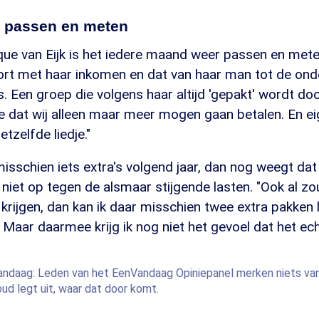
 passen en meten
que van Eijk is het iedere maand weer passen en met
ort met haar inkomen en dat van haar man tot de ond
Een groep die volgens haar altijd 'gepakt' wordt door 
e dat wij alleen maar meer mogen gaan betalen. En eige
etzelfde liedje."
 misschien iets extra's volgend jaar, dan nog weegt da
 niet op tegen de alsmaar stijgende lasten. "Ook al zou
a krijgen, dan kan ik daar misschien twee extra pakken 
 Maar daarmee krijg ik nog niet het gevoel dat het ech
andaag: Leden van het EenVandaag Opiniepanel merken niets v
ud legt uit, waar dat door komt.