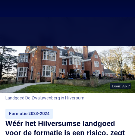
Bron: ANP
Landgoed De Zwaluwenberg in Hilversum
Formatie 2023-2024
Wéér het Hilversumse landgoed
voor de formatie is een risico, zegt