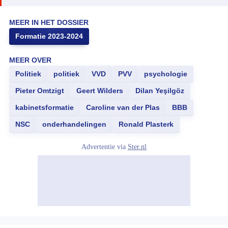
MEER IN HET DOSSIER
Formatie 2023-2024
MEER OVER
Politiek
politiek
VVD
PVV
psychologie
Pieter Omtzigt
Geert Wilders
Dilan Yeşilgöz
kabinetsformatie
Caroline van der Plas
BBB
NSC
onderhandelingen
Ronald Plasterk
Advertentie via
Ster.nl