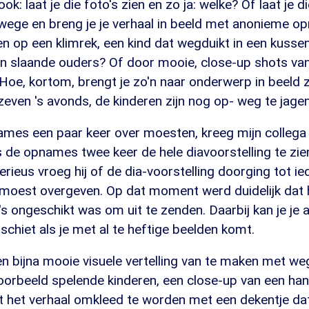
ok: laat je die foto's zien en zo ja: welke? Of laat je 
wege en breng je je verhaal in beeld met anonieme 
en op een klimrek, een kind dat wegduikt in een kuss
on slaande ouders? Of door mooie, close-up shots va
Hoe, kortom, brengt je zo'n naar onderwerp in beeld 
f zeven 's avonds, de kinderen zijn nog op- weg te jage
mes een paar keer over moesten, kreeg mijn collega
s de opnames twee keer de hele diavoorstelling te zie
erieus vroeg hij of de dia-voorstelling doorging tot ied
oest overgeven. Op dat moment werd duidelijk dat 
's ongeschikt was om uit te zenden. Daarbij kan je je a
 schiet als je met al te heftige beelden komt.
n bijna mooie visuele vertelling van te maken met we
oorbeeld spelende kinderen, een close-up van een han
jkt het verhaal omkleed te worden met een dekentje da