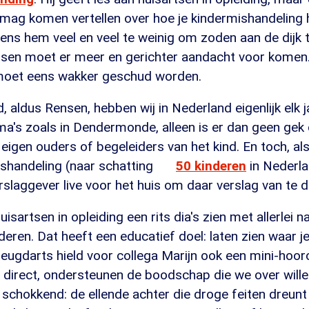
 mag komen vertellen over hoe je kindermishandeling 
lgens hem veel en veel te weinig om zoden aan de dijk t
rtsen moet er meer en gerichter aandacht voor komen
 moet eens wakker geschud worden.
 aldus Rensen, hebben wij in Nederland eigenlijk elk ja
ma's zoals in Dendermonde, alleen is er dan geen gek 
 eigen ouders of begeleiders van het kind. En toch, al
ishandeling (naar schatting
50 kinderen
in Nederla
rslaggever live voor het huis om daar verslag van te 
isartsen in opleiding een rits dia's zien met allerlei n
eren. Dat heeft een educatief doel: laten zien waar je
jeugdarts hield voor collega Marijn ook een mini-hoorc
el direct, ondersteunen de boodschap die we over wil
 schokkend: de ellende achter die droge feiten dreunt