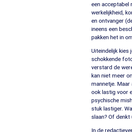
een acceptabel r
werkelijkheid, k
en ontvanger (de
ineens een besc
pakken het in om
Uiteindelijk kie
schokkende foto'
verstard de werel
kan niet meer on
mannetje. Maar a
ook lastig voor 
psychische misha
stuk lastiger. W
slaan? Of denkt 
In de redactiev