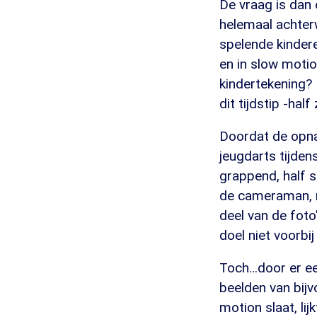
De vraag is dan o
helemaal achter
spelende kinder
en in slow moti
kindertekening? 
dit tijdstip -hal
Doordat de opna
jeugdarts tijden
grappend, half s
de cameraman, m
deel van de foto
doel niet voorbij
Toch…door er ee
beelden van bijv
motion slaat, li