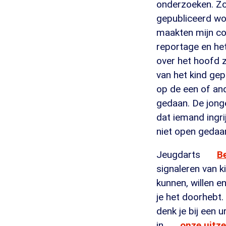
onderzoeken. Zo
gepubliceerd wo
maakten mijn co
reportage en he
over het hoofd z
van het kind gepl
op de een of and
gedaan. De jonge
dat iemand ingri
niet open gedaa
Jeugdarts
B
signaleren van k
kunnen, willen e
je het doorhebt. 
denk je bij een u
in
onze uitz