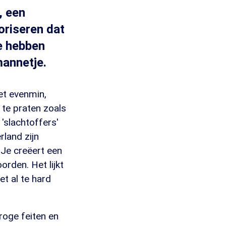
, een
oriseren dat
ze hebben
mannetje.
et evenmin,
 te praten zoals
 'slachtoffers'
rland zijn
 Je creëert een
orden. Het lijkt
t al te hard
roge feiten en