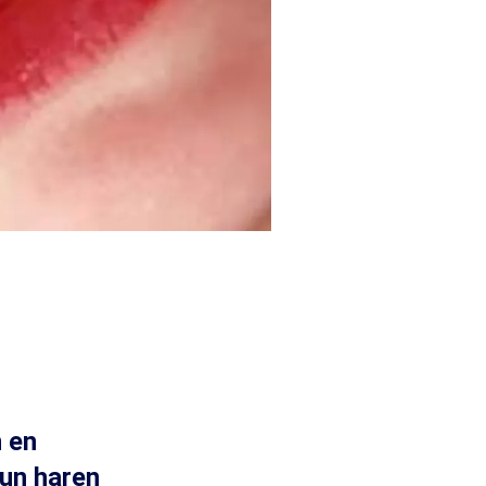
?
n en
hun haren