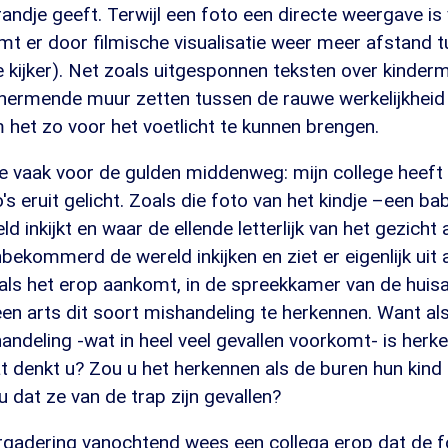
andje geeft. Terwijl een foto een directe weergave is
omt er door filmische visualisatie weer meer afstand t
 kijker). Net zoals uitgesponnen teksten over kinder
hermende muur zetten tussen de rauwe werkelijkheid 
 het zo voor het voetlicht te kunnen brengen.
s je vaak voor de gulden middenweg: mijn college heeft
s eruit gelicht. Zoals die foto van het kindje –een ba
d inkijkt en waar de ellende letterlijk van het gezicht a
bekommerd de wereld inkijken en ziet er eigenlijk uit 
ls het erop aankomt, in de spreekkamer van de huisart
een arts dit soort mishandeling te herkennen. Want al
ndeling -wat in heel veel gevallen voorkomt- is herke
at denkt u? Zou u het herkennen als de buren hun kind
u dat ze van de trap zijn gevallen?
ergadering vanochtend wees een collega erop dat de f