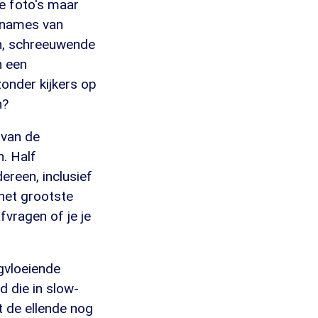
die foto's maar
opnames van
en, schreeuwende
n een
zonder kijkers op
n?
 van de
n. Half
ereen, inclusief
het grootste
fvragen of je je
gvloeiende
d die in slow-
t de ellende nog