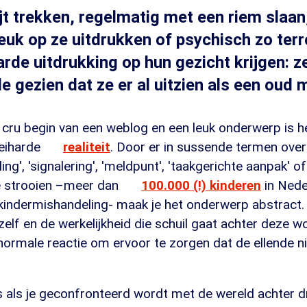
ijt trekken, regelmatig met een riem slaan
uk op ze uitdrukken of psychisch zo terr
arde uitdrukking op hun gezicht krijgen: 
e gezien dat ze er al uitzien als een oud 
 cru begin van een weblog en een leuk onderwerp is h
keiharde
realiteit
. Door er in sussende termen over
ng', 'signalering', 'meldpunt', 'taakgerichte aanpak' of
te strooien –meer dan
100.000 (!) kinderen
in Nede
 kindermishandeling- maak je het onderwerp abstract.
zelf en de werkelijkheid die schuil gaat achter deze wo
ormale reactie om ervoor te zorgen dat de ellende nie
s als je geconfronteerd wordt met de wereld achter d