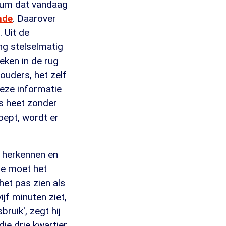
trum dat vandaag
nde
. Daarover
. Uit de
ing stelselmatig
eken in de rug
 ouders, het zelf
deze informatie
is heet zonder
roept, wordt er
et herkennen en
'Je moet het
het pas zien als
ijf minuten ziet,
ruik', zegt hij
die drie kwartier