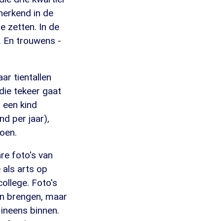
herkend in de
e zetten. In de
. En trouwens -
ar tientallen
die tekeer gaat
s een kind
nd per jaar),
doen.
are foto's van
 als arts op
ollege. Foto's
len brengen, maar
 ineens binnen.