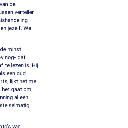
 van de
ussen verteller
mishandeling
en jezelf. We
 de minst
by nog- dat
f te lezen is. Hij
als een oud
s, lijkt het me
s het gaat om
nning al een
 stelselmatig
oto's van