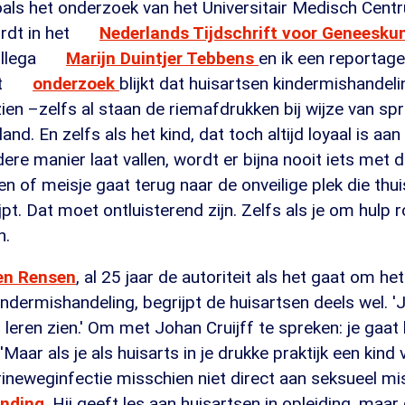
als het onderzoek van het Universitair Medisch Cen
rdt in het
Nederlands Tijdschrift voor Geneesku
llega
Marijn Duintjer Tebbens
en ik een reportage
t
onderzoek
blijkt dat huisartsen kindermishandel
ien –zelfs al staan de riemafdrukken bij wijze van spr
and. En zelfs als het kind, dat toch altijd loyaal is aan
ere manier laat vallen, wordt er bijna nooit iets met 
n of meisje gaat terug naar de onveilige plek die thu
jpt. Dat moet ontluisterend zijn. Zelfs als je om hulp 
n.
en Rensen
, al 25 jaar de autoriteit als het gaat om h
indermishandeling, begrijpt de huisartsen deels wel. 
n leren zien.' Om met Johan Cruijff te spreken: je gaat 
'Maar als je als huisarts in je drukke praktijk een kind v
rineweginfectie misschien niet direct aan seksueel misb
ending
. Hij geeft les aan huisartsen in opleiding, maar 