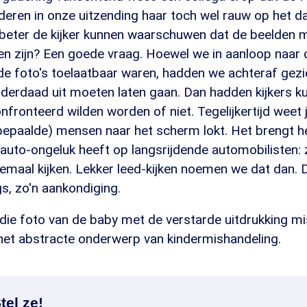
eren in onze uitzending haar toch wel rauw op het da
beter de kijker kunnen waarschuwen dat de beelden m
n zijn? Een goede vraag. Hoewel we in aanloop naar 
de foto's toelaatbaar waren, hadden we achteraf gez
derdaad uit moeten laten gaan. Dan hadden kijkers k
fronteerd wilden worden of niet. Tegelijkertijd weet 
epaalde) mensen naar het scherm lokt. Het brengt he
 auto-ongeluk heeft op langsrijdende automobilisten:
lemaal kijken. Lekker leed-kijken noemen we dat dan. 
igs, zo'n aankondiging.
t die foto van de baby met de verstarde uitdrukking m
het abstracte onderwerp van kindermishandeling.
tel ze!