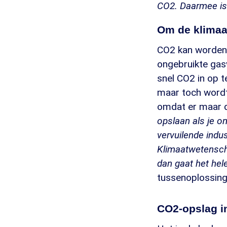
CO2. Daarmee is 
Om de klimaa
CO2 kan worden 
ongebruikte gasv
snel CO2 in op t
maar toch wordt
omdat er maar d
opslaan als je o
vervuilende indus
Klimaatwetenscha
dan gaat het hel
tussenoplossing
CO2-opslag i