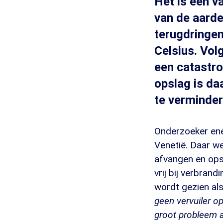
Het is een v
van de aard
terugdringen
Celsius. Vo
een catastr
opslag is da
te verminder
Onderzoeker ene
Venetië. Daar we
afvangen en ops
vrij bij verbran
wordt gezien al
geen vervuiler o
groot probleem a