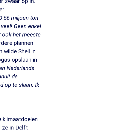
r zwaar op in.
er
0 56 miljoen ton
 veel! Geen enkel
ar ook het meeste
erdere plannen
wilde Shell in
sgas opslaan in
een Nederlands
anuit de
 op te slaan. Ik
e klimaatdoelen
 ze in Delft