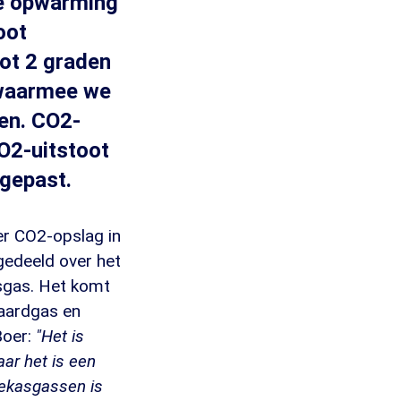
de opwarming
oot
tot 2 graden
 waarmee we
en. CO2-
O2-uitstoot
gepast.
r CO2-opslag in
gedeeld over het
asgas. Het komt
 aardgas en
Boer:
"Het is
aar het is een
oekasgassen is