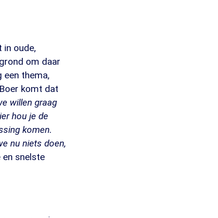
 in oude,
e grond om daar
ng een thema,
 Boer komt dat
we willen graag
er hou je de
lossing komen.
we nu niets doen,
 en snelste