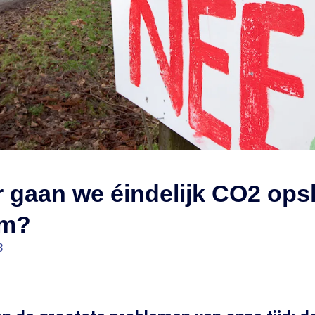
gaan we éindelijk CO2 opsl
em?
3