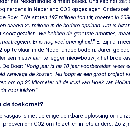
nder het Nederlandse klimaat beleid. Ons kabinet zet e
og nergens in Nederland CO2 opgeslagen. Onderzoek
de Boer: "
We stoten 197 miljoen ton uit, moeten in 203
len daarva 20 miljoen in de bodem opslaan. Dat is bizar
t soort getallen. We hebben de grootste ambities, ma
 maatregelen. Er is nog veel onenigheid.
" Er zijn al me
op te slaan in de Nederlandse bodem. Jaren geleden 
er een nieuw aan te leggen nieuwbouwijk het broeika
. De Boer:
"Vorig jaar is na 10 jaar voorbereiden weer 
ld vanwege de kosten. Nu loopt er een groot project v
n om op 20 kilometer uit de kust van Hoek van Holland
it gaat lukken."
n de toekomst?
eikasgas is niet de enige denkbare oplossing om onz
en proeven om CO2 om te zetten in iets anders. Zo zijn