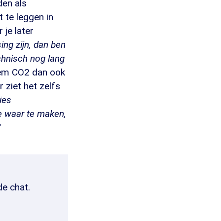
den als
 te leggen in
 je later
ing zijn, dan ben
echnisch nog lang
hem CO2 dan ook
 ziet het zelfs
ies
e waar te maken,
"
de chat.