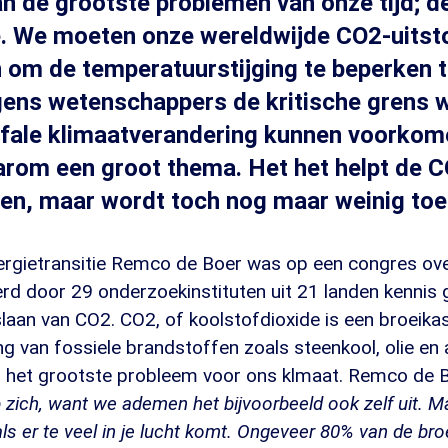
an de grootste problemen van onze tijd; 
e. We moeten onze wereldwijde CO2-uitst
 om de temperatuurstijging te beperken 
lgens wetenschappers de kritische grens
ofale klimaatverandering kunnen voorkom
arom een groot thema. Het het helpt de C
en, maar wordt toch nog maar weinig toe
rgietransitie Remco de Boer was op een congres ove
rd door 29 onderzoekinstituten uit 21 landen kennis 
laan van CO2. CO2, of koolstofdioxide is een broeik
ding van fossiele brandstoffen zoals steenkool, olie en
s het grootste probleem voor ons klmaat. Remco de 
p zich, want we ademen het bijvoorbeeld ook zelf uit. M
ls er te veel in je lucht komt. Ongeveer 80% van de br