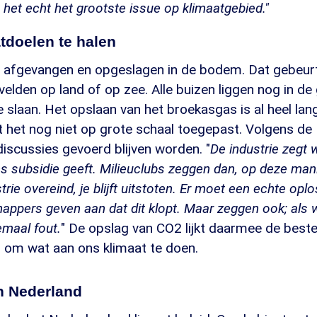
het echt het grootste issue op klimaatgebied."
tdoelen te halen
afgevangen en opgeslagen in de bodem. Dat gebeurt
elden op land of op zee. Alle buizen liggen nog in d
e slaan. Het opslaan van het broekasgas is al heel la
 het nog niet op grote schaal toegepast. Volgens de
iscussies gevoerd blijven worden. "
De industrie zegt 
ns subsidie geeft. Milieuclubs zeggen dan, op deze mani
trie overeind, je blijft uitstoten. Er moet een echte op
ppers geven aan dat dit klopt. Maar zeggen ook; als 
emaal fout.
" De opslag van CO2 lijkt daarmee de beste
 om wat aan ons klimaat te doen.
n Nederland