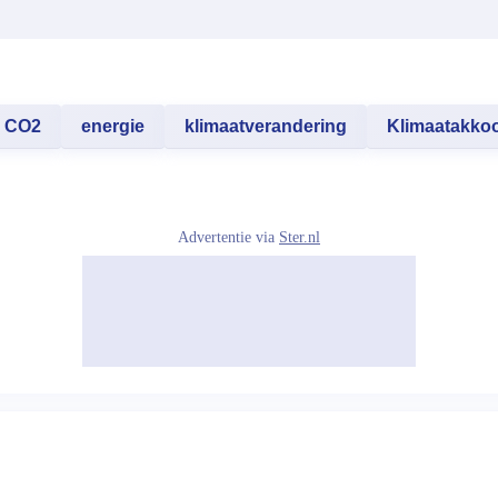
CO2
energie
klimaatverandering
Klimaatakkoo
Advertentie via
Ster.nl