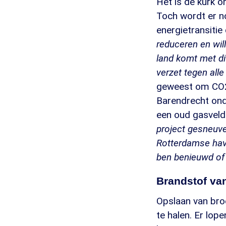
Het is de kurk o
Toch wordt er n
energietransitie 
reduceren en wil
land komt met di
verzet tegen alle
geweest om CO2 
Barendrecht ond
een oud gasveld
project gesneuve
Rotterdamse have
ben benieuwd of d
Brandstof va
Opslaan van bro
te halen. Er lop