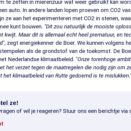
 te zetten in mierenzuur wat weer gebruikt kan wor
een auto. In andere landen lopen proeven om CO2 vast
jn ze aan het experimenteren met CO2 in stenen, waar
mee kunt bouwen.
"Dit zou natuurlijk de mooiste oploss
ht kwijt. Maar dit is allemaal echt heel prematuur, en t
d"
, zegt energiekenner de Boer. We kunnen volgens 
estempelen als de grondstof van de toekomst. De Boer
het Nederlandse klimaatbeleid.
"Onze torenhoge ambit
 het verzet tegen de maatregelen die nodig zijn om z
t het klimaatbeleid van Rutte gedoemd is te mislukken.
tel ze!
ragen of wil je reageren? Stuur ons een berichtje via 
at