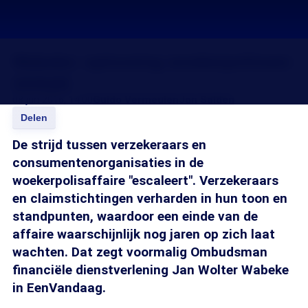
Wabeke: oplossing woekerpolissen
mislukt
08 jun 2016, 14:00
Guido Vermeulen
Jan Salden
Delen
De strijd tussen verzekeraars en
consumentenorganisaties in de
woekerpolisaffaire "escaleert". Verzekeraars
en claimstichtingen verharden in hun toon en
standpunten, waardoor een einde van de
affaire waarschijnlijk nog jaren op zich laat
wachten. Dat zegt voormalig Ombudsman
financiële dienstverlening Jan Wolter Wabeke
in EenVandaag.