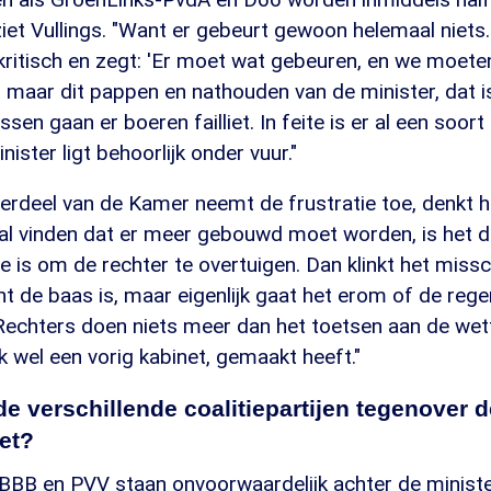
ziet Vullings. "Want er gebeurt gewoon helemaal niets
kritisch en zegt: 'Er moet wat gebeuren, en we moete
maar dit pappen en nathouden van de minister, dat is
ssen gaan er boeren failliet. In feite is er al een soort 
nister ligt behoorlijk onder vuur."
terdeel van de Kamer neemt de frustratie toe, denkt hi
ral vinden dat er meer gebouwd moet worden, is het d
 is om de rechter te overtuigen. Dan klinkt het missc
ht de baas is, maar eigenlijk gaat het erom of de rege
 Rechters doen niets meer dan het toetsen aan de wet
jk wel een vorig kabinet, gemaakt heeft."
de verschillende coalitiepartijen tegenover 
et?
n BBB en PVV staan onvoorwaardelijk achter de minist