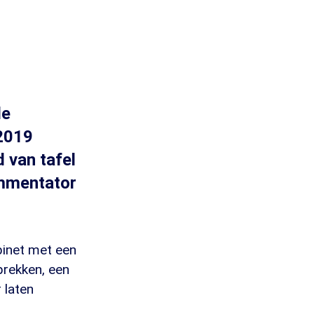
de
 2019
 van tafel
ommentator
binet met een
prekken, een
 laten