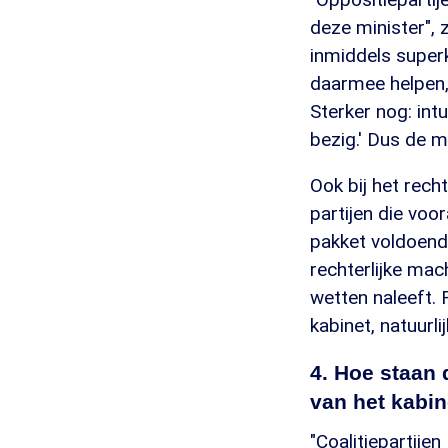
deze minister", 
inmiddels super
daarmee helpen, 
Sterker nog: intu
bezig.' Dus de mi
Ook bij het rech
partijen die voo
pakket voldoende
rechterlijke mac
wetten naleeft.
kabinet, natuurli
4. Hoe staan 
van het kabin
"Coalitiepartije