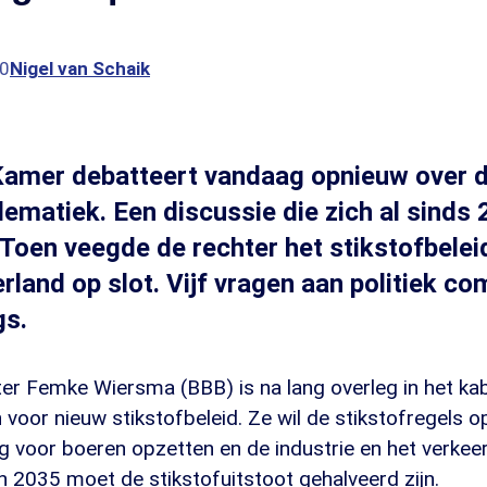
30
Nigel van Schaik
amer debatteert vandaag opnieuw over 
lematiek. Een discussie die zich al sinds
 Toen veegde de rechter het stikstofbeleid
rland op slot. Vijf vragen aan politiek c
gs.
r Femke Wiersma (BBB) is na lang overleg in het ka
oor nieuw stikstofbeleid. Ze wil de stikstofregels o
ling voor boeren opzetten en de industrie en het verkeer
 2035 moet de stikstofuitstoot gehalveerd zijn.