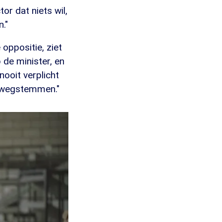
or dat niets wil,
."
 oppositie, ziet
p de minister, en
nooit verplicht
it wegstemmen."