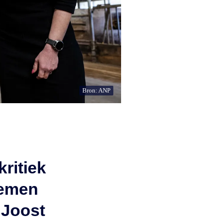
Bron: ANP
ritiek
lemen
 Joost