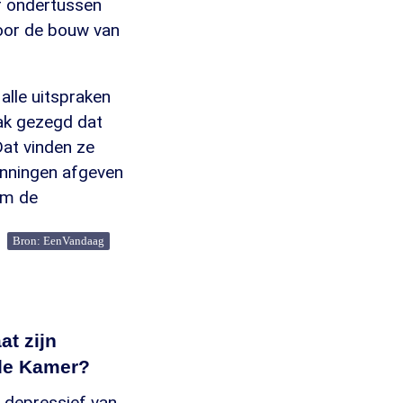
r ondertussen
oor de bouw van
alle uitspraken
vaak gezegd dat
Dat vinden ze
unningen afgeven
om de
Bron: EenVandaag
at zijn
ede Kamer?
 depressief van