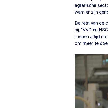
agrarische secto
want er zijn gen
De rest van de c
hij. "VVD en NSC 
roepen altijd da
om meer te doen.