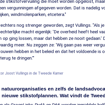
de stikstofvervuiling die moet worden opgelost, maa
een vergunningen afgegeven worden. Dat is nadelig v
ijken, windmolenparken, etcetera."
rechters nog strenger geworden, zegt Vullings. "Als je 
 rechterlijke macht eigenlijk: 'De overheid heeft heel 
m op ging lossen, maar dat hebben ze nooit gedaan.' 
waardig meer. Nu zeggen ze: 'Wij gaan pas weer verg
rouwen hebben in het beleid en dat het voldoende is 
terug te dringen.'"
or Joost Vullings in de Tweede Kamer
, natuurorganisaties en zelfs de landsadvoca
e nieuwe stikstofplannen. Wat vindt de Twe
jen als GroenLinks-PvdA en D66 worden inmiddels half