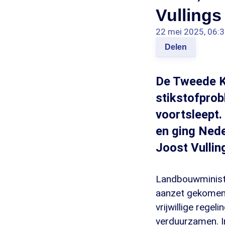
Vullings
22 mei 2025, 06:
Delen
De Tweede K
stikstofprob
voortsleept.
en ging Nede
Joost Vullin
Landbouwministe
aanzet gekomen v
vrijwillige rege
verduurzamen. In