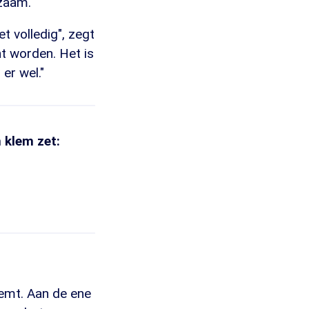
zaam."
t volledig", zegt
t worden. Het is
 er wel."
 klem zet:
emt. Aan de ene