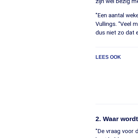
zijn wel bezig m
"Een aantal weke
Vullings. "Veel 
dus niet zo dat e
LEES OOK
2. Waar word
"De vraag voor 