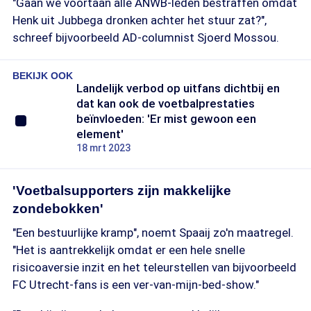
"Gaan we voortaan alle ANWB-leden bestraffen omdat
Henk uit Jubbega dronken achter het stuur zat?",
schreef bijvoorbeeld AD-columnist Sjoerd Mossou.
BEKIJK OOK
Landelijk verbod op uitfans dichtbij en
dat kan ook de voetbalprestaties
beïnvloeden: 'Er mist gewoon een
element'
18 mrt 2023
'Voetbalsupporters zijn makkelijke
zondebokken'
"Een bestuurlijke kramp", noemt Spaaij zo'n maatregel.
"Het is aantrekkelijk omdat er een hele snelle
risicoaversie inzit en het teleurstellen van bijvoorbeeld
FC Utrecht-fans is een ver-van-mijn-bed-show."