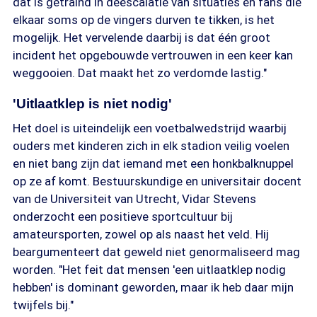
dat is getraind in deëscalatie van situaties en fans die
elkaar soms op de vingers durven te tikken, is het
mogelijk. Het vervelende daarbij is dat één groot
incident het opgebouwde vertrouwen in een keer kan
weggooien. Dat maakt het zo verdomde lastig."
'Uitlaatklep is niet nodig'
Het doel is uiteindelijk een voetbalwedstrijd waarbij
ouders met kinderen zich in elk stadion veilig voelen
en niet bang zijn dat iemand met een honkbalknuppel
op ze af komt. Bestuurskundige en universitair docent
van de Universiteit van Utrecht, Vidar Stevens
onderzocht een positieve sportcultuur bij
amateursporten, zowel op als naast het veld. Hij
beargumenteert dat geweld niet genormaliseerd mag
worden. "Het feit dat mensen 'een uitlaatklep nodig
hebben' is dominant geworden, maar ik heb daar mijn
twijfels bij."