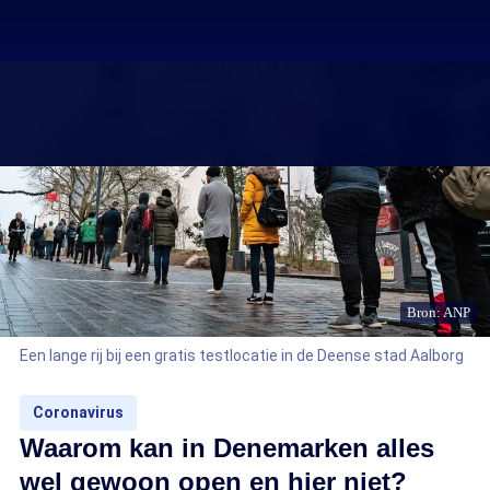
Bron: ANP
Een lange rij bij een gratis testlocatie in de Deense stad Aalborg
Coronavirus
Waarom kan in Denemarken alles
wel gewoon open en hier niet?