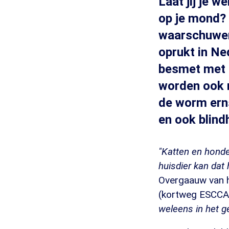
Laat jij je w
op je mond? 
waarschuwen 
oprukt in Ne
besmet met d
worden ook m
de worm erns
en ook blin
"Katten en honde
huisdier kan dat
Overgaauw van h
(kortweg ESCCAP
weleens in het ge