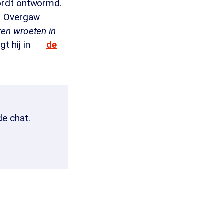
wordt ontwormd.
g. Overgaw
ren wroeten in
gt hij in
de
de chat.