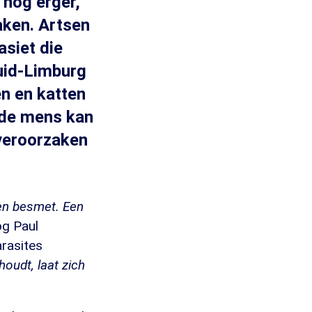
f nog erger,
aken. Artsen
asiet die
Zuid-Limburg
n en katten
 de mens kan
 veroorzaken
en besmet. Een
og Paul
rasites
houdt, laat zich