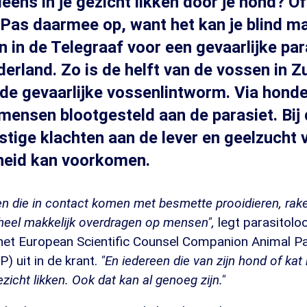
eleens in je gezicht likken door je hond? O
Pas daarmee op, want het kan je blind m
in de Telegraaf voor een gevaarlijke par
derland. Zo is de helft van de vossen in 
e gevaarlijke vossenlintworm. Via honde
ensen blootgesteld aan de parasiet. Bij
tige klachten aan de lever en geelzucht
dheid kan voorkomen.
n die in contact komen met besmette prooidieren, rak
 heel makkelijk overdragen op mensen",
legt parasitolo
et European Scientific Counsel Companion Animal Pa
) uit in de krant.
"En iedereen die van zijn hond of kat 
zicht likken. Ook dat kan al genoeg zijn."