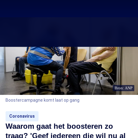
Bron: ANP
Boostercampagne komt laat op gang
Coronavirus
Waarom gaat het boosteren zo
traag? 'Geef iedereen die wil nu al